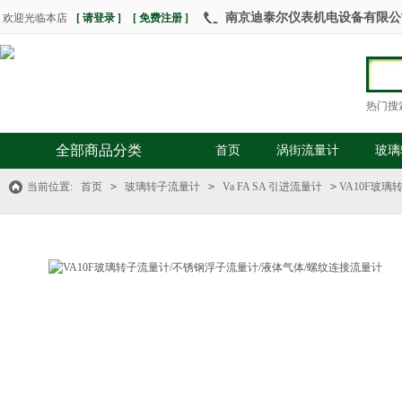
南京迪泰尔仪表机电设备有限公司 热
欢迎光临本店
[ 请登录 ]
[ 免费注册 ]
热门搜
全部商品分类
首页
涡街流量计
玻璃
当前位置:
首页
>
玻璃转子流量计
>
Va FA SA 引进流量计
>
VA10F玻