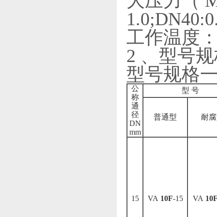
大压力（ MP
1.0;DN40:0
工作温度： -2
2 、型号
型号规格一（
公
型 号
称
通
径
普通型
耐腐
DN
mm
15
VA
10F
-15
VA
10