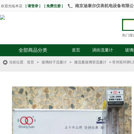
南京迪泰尔仪表机电设备有限公司 热
欢迎光临本店
[ 请登录 ]
[ 免费注册 ]
热门搜
全部商品分类
首页
涡街流量计
玻璃
当前位置:
首页
>
玻璃转子流量计
>
微流量玻璃管流量计
>
常州双环牌LZ