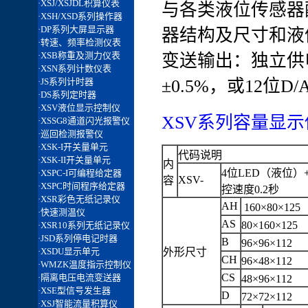
与各类液位传感器
器结构及尺寸和液
变送输出：独立供电
±0.5%，或12位D/
XSV系列容量显示仪
代码说明
内
4位LED（液位）
XSV-
容
控速度0.2秒
AH
160×80×1
AS
80×160×12
B
96×96×11
外形尺寸
CH
96×48×11
CS
48×96×11
D
72×72×11