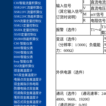
I
直流电流（
输入信号
V
直流电压（
（其它输入信号
M
mV信号
订货时说明）
R
电阻信号
T
报警（选件）
T1～4
载
A
变送（选件）
A
（分辨率：1/3000；负载能
力：600Ω）
A
外供电源（选件）
通讯（选件）（通讯速率：24
4800、9600、19200）
（通讯地址：0-99）