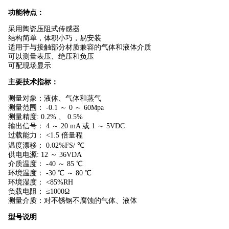
功能特点：
采用陶瓷压阻式传感器
结构简单，体积小巧，易安装
适用于与接触部分材质兼容的气体和液体介质
可以测量表压、绝压和负压
可配现场显示
主要技术指标：
测量对象：液体、气体和蒸气
测量范围： -0.1 ～ 0 ～ 60Mpa
测量精度: 0.2% 、 0.5%
输出信号： 4 ～ 20 mA 或 1 ～ 5VDC
过载能力： <1.5 倍量程
温度漂移： 0.02%FS/ ℃
供电电源: 12 ～ 36VDA
介质温度： -40 ～ 85 ℃
环境温度： -30 ℃ ～ 80 ℃
环境湿度： <85%RH
负载电阻： ≤1000Ω
测量介质：对不锈钢不腐蚀的气体、液体
型号说明