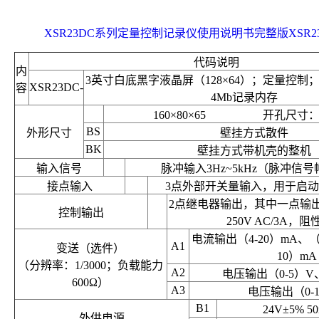
XSR23DC系列定量控制记录仪使用说明书完整版XSR23DC
代码说明
内
3英寸白底黑字液晶屏（128×64）；定量控制；
XSR23DC-
容
4Mb记录内存
160×80×65 开孔尺寸：15
BS
外形尺寸
壁挂方式散件
BK
壁挂方式带机壳的整机
输入信号
脉冲输入3Hz~5kHz（脉冲信号
接点输入
3点外部开关量输入，用于启
2点继电器输出，其中一点输
控制输出
250V AC/3A，
电流输出（4-20）mA、（0
A1
变送（选件）
10）mA
（分辨率：1/3000；负载能力
A2
电压输出（0-5）V、
600Ω）
A3
电压输出（0-1
B1
24V±5% 
外供电源