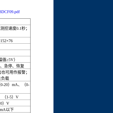
F09.pdf
测控速度0.1秒；
2×76
幅值≥5V）
动、急停、恢复
出也可用作报警；
阻性负载
-20）mA、（0-
（1-5）V
0）V
50mA以下