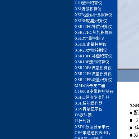
XS
■ 
■ 
■ 
■ 