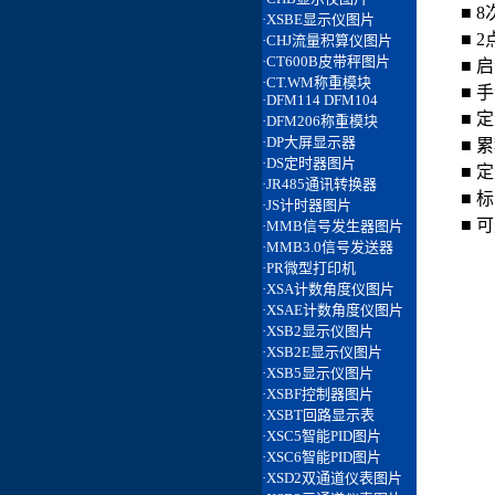
■ 
■ 
■ 
■ 
■ 
■ 
■ 
■ 
■ 