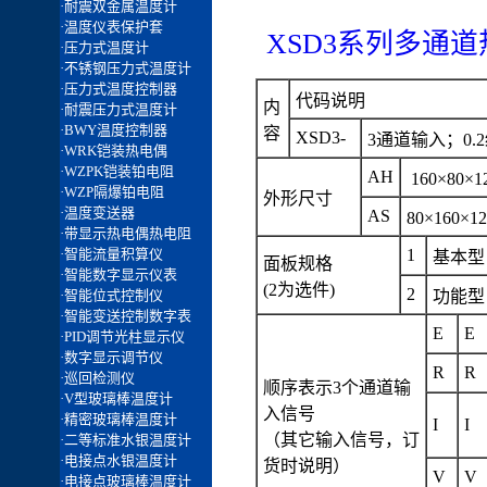
XSD3系列多通道
代码说明
内
容
XSD3-
3通道输入；0.
AH
160×80
外形尺寸
AS
80×160×
1
基本型 
面板规格
(2为选件)
2
功能型 
E
E
R
R
顺序表示3个通道输
入信号
I
I
（其它输入信号，订
货时说明）
V
V