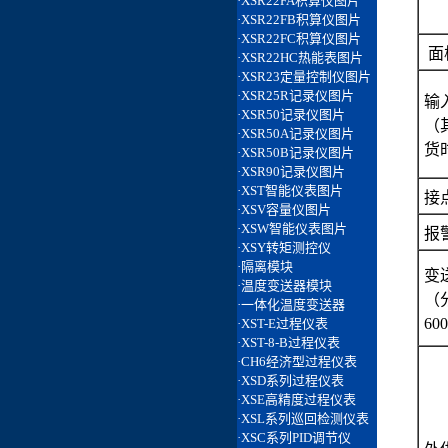
面
输
（
货
接
报
变
（
60