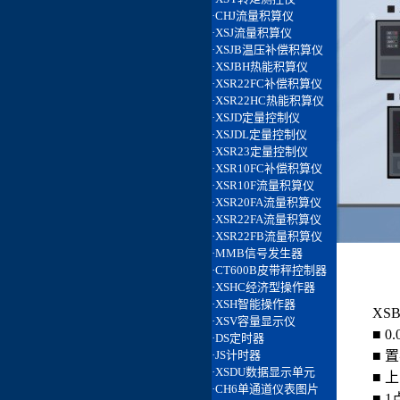
XS
■ 
■ 
■ 
■ 