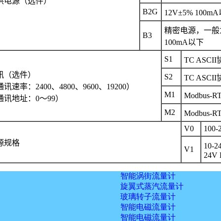
供电源（选件）
B2G
12V±5% 100m
精密电源，一般为1
B3
100mA以下
S1
TC ASCII
讯（选件）
S2
TC ASCII
讯速率：2400、4800、9600、19200）
M1
Modbus-R
通讯地址：0～99）
M2
Modbus-R
V0
100-
源规格
10-2
V1
24V