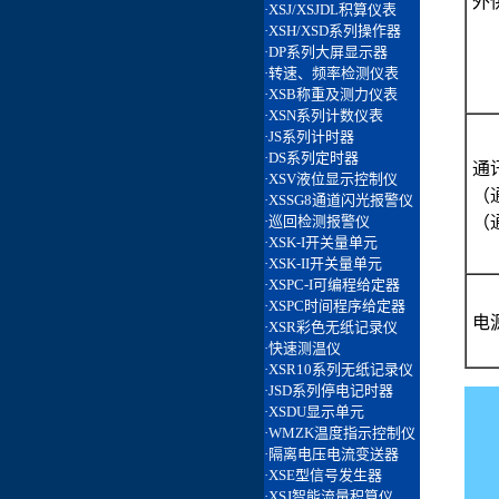
外
通
（通
（
电