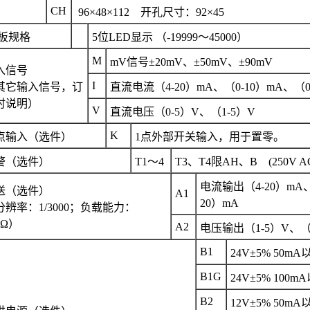
CH
96×48×112 开孔尺寸：92×45
板规格
5位LED显示 （-19999～45000）
M
mV信号±20mV、±50mV、±90mV
入信号
I
其它输入信号，订
直流电流（4-20）mA、（0-10）mA、（0
时说明）
V
直流电压（0-5）V、（1-5）V
K
点输入（选件）
1点外部开关输入，用于置零。
警（选件）
T1～4
T3、T4限AH、B (250V A
电流输出（4-20）mA、
送（选件）
A1
20）mA
分辨率：1/3000；负载能力：
0Ω）
A2
电压输出（1-5）V、（0
B1
24V±5% 50mA
B1G
24V±5% 100m
B2
12V±5% 50mA