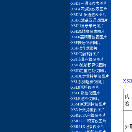
XS
内
容
外