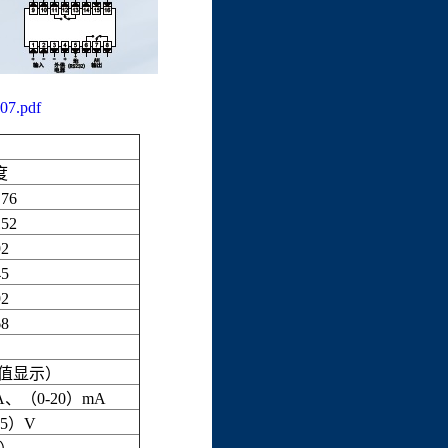
.pdf
度
76
52
2
5
2
8
定值显示）
A、（0-20）mA
5）V