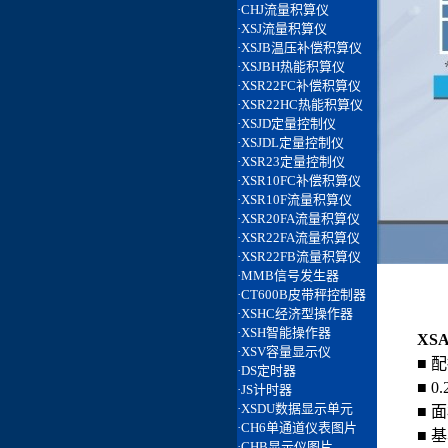
XS
■ 
■ 
■ 
■ 