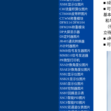
■ 
■ 
基
和
（
立
■ 
■ 