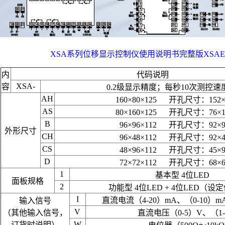
XSA系列位移显示控制仪使用说明书完整版XSAE07
内
代码说明
XSA-
容
0.2级显示精度；每秒10次测控速
AH
160×80×125 开孔尺寸：152×
AS
80×160×125 开孔尺寸：76×1
B
96×96×112 开孔尺寸：92×9
外形尺寸
CH
96×48×112 开孔尺寸：92×4
CS
48×96×112 开孔尺寸：45×9
D
72×72×112 开孔尺寸：68×6
1
基本型 4位LED
面板规格
2
功能型 4位LED + 4位LED（设
I
直流电流（4-20）mA、（0-10）m
输入信号
V
（其他输入信号，
直流电压（0-5）V、（1-
W
订货时说明）