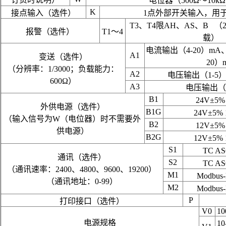
电位器（500Ω～10k
K
接点输入（选件）
1点外部开关输入，用
T3、T4限AH、AS、B （25
报警（选件）
T1～4
载）
电流输出（4-20）mA、
A1
变送（选件）
20）
（分辨率：1/3000；负载能力：
A2
电压输出（1-5）
600Ω）
A3
电压输出（0
B1
24V±5
外供电源（选件）
B1G
24V±5%
（输入信号为W（电位器）时不需要外
B2
12V±5
供电源）
B2G
12V±5%
S1
TC AS
通讯（选件）
S2
TC AS
（通讯速率：2400、4800、9600、19200）
M1
Modbus
（通讯地址：0-99）
M2
Modbus
P
打印接口（选件）
V0
10
电源规格
10