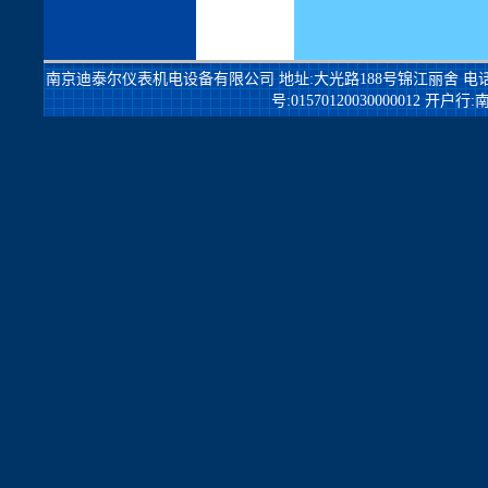
南京迪泰尔仪表机电设备有限公司
地址:大光路188号锦江丽舍 电话:025-84
号:01570120030000012 开