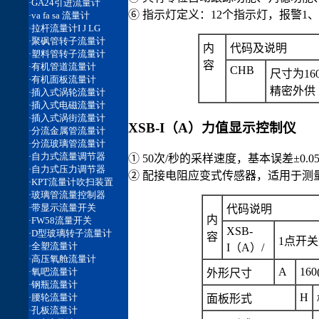
⑥ 指示灯定义：12个指示灯，报警1
内
代码及说明
容
CHB
尺寸为1
精密外供（
XSB-I（A）力值显示控制仪
① 50次/秒的采样速度，基本误差±0.
② 配接电阻应变式传感器，适用于测
代码说明
内
XSB-
容
1点开关
I（A）/
A
160
外形尺寸
H
面板形式