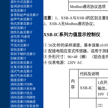
Modbus通讯协议选项
注意：
1、XSB-A与XSB-I的区别主
2、XSB-A无Modbus通讯协议；
XSB-IC系列力值显示控制仪
① 50次/秒的采样速度，基本误差±0.05
② 配接电阻应变式传感器，适用于测
③ 外形尺寸：96×48（横） （铝合金
④ 仪表电源：220V AC
代码及说明
内
1点
容
XSB-IC
输出
10V（
□□