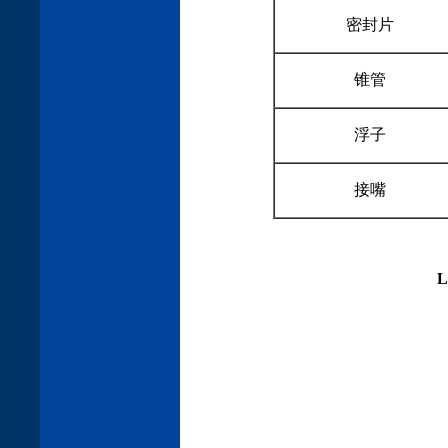
密封片
锥管
浮子
接嘴
L