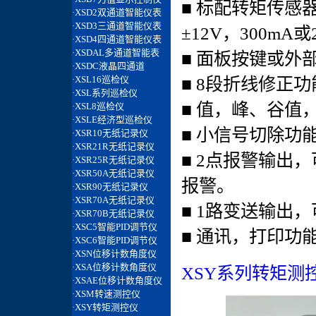
■ 标配转矩传感器
±12V，300mA或
■ 面板按键或外
■ 8段折线修正
■ 值，峰、谷值
■ 小信号切除功
■ 2点报警输出
报警。
■ 1路变送输出
■ 通讯，打印功
XSY系列转矩测控