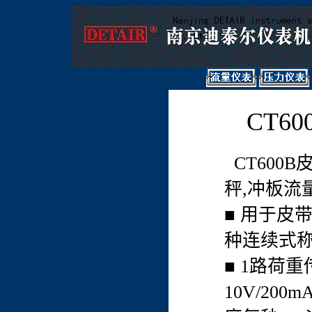
CT6
CT600
秤,冲板流
■ 用于皮
种连续式
■ 1路荷
10V/20