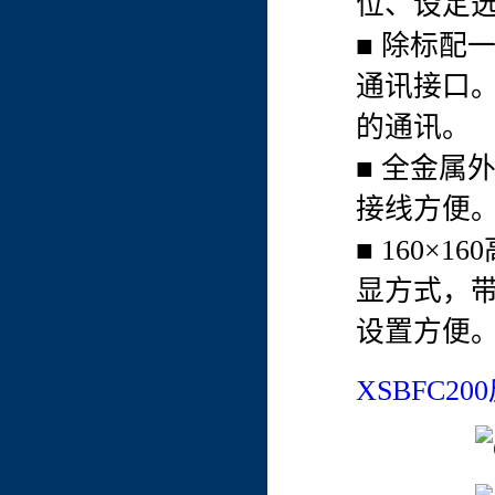
位、设定
■ 除标配
通讯接口
的通讯。
■ 全金属
接线方便
■ 160×
显方式，
设置方便
XSBFC2