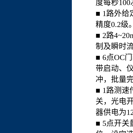
度每秒100
■ 1路外
精度0.2级
■ 2路4
制及瞬时流
■ 6点OC
带启动、
冲，批量
■ 1路测
关，光电
器供电为1
■ 5点开