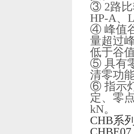
③ 2路
HP-A、
④ 峰值
量超过
低于谷
⑤ 具有
清零功
⑥ 指示
定、零点
kN。
CHB系
CHBE07.