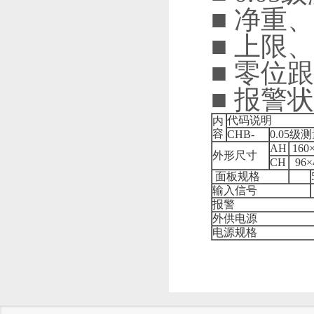
■ 净重
■ 上限
■ 零位
■ 报警
代码说明
内
容
CHB-
0.05
AH
160
外形尺寸
CH
96×
面板规格
输入信号
报警
外供电源
电源规格