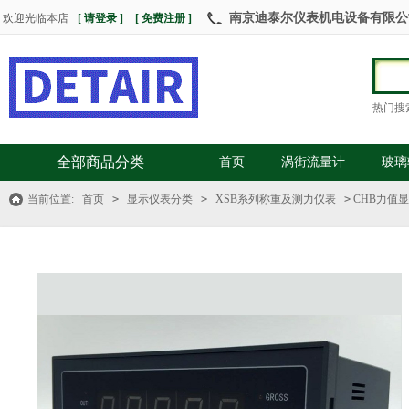
南京迪泰尔仪表机电设备有限公司 热
欢迎光临本店
[ 请登录 ]
[ 免费注册 ]
热门搜
全部商品分类
首页
涡街流量计
玻璃
当前位置:
首页
>
显示仪表分类
>
XSB系列称重及测力仪表
>
CHB力值显示