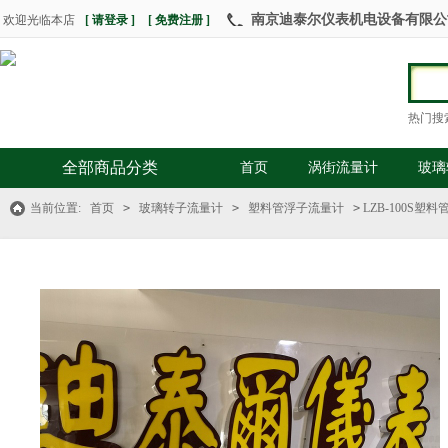
南京迪泰尔仪表机电设备有限公司 热
欢迎光临本店
[ 请登录 ]
[ 免费注册 ]
热门搜
全部商品分类
首页
涡街流量计
玻璃
当前位置:
首页
>
玻璃转子流量计
>
塑料管浮子流量计
>
LZB-100S塑