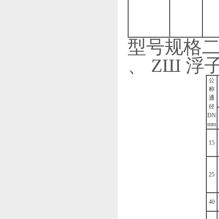
型号规格二 (
、 ZШ 浮子
公
称
通
径
DN
mm
15
25
40