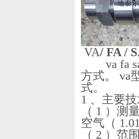
VA
/ FA / 
va fa
方式。 v
式。
1 、主要
（ 1 ）测量
空气（ 1.013 
（ 2 ）范围