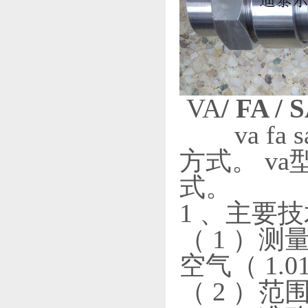
VA
/ FA / 
va fa
方式。 v
式。
1 、主要
（ 1 ）测量
空气（ 1.013 
（ 2 ）范围