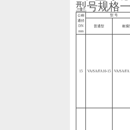
型号规格一（
型 号
公称
通径
DN
普通型
耐腐
mm
15
VA
/
SA
/
FA10-15
VA
/
SA
/
FA