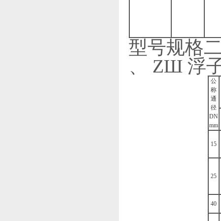
型号规格二 (
、 ZШ 浮子
公
称
通
径
DN
mm
15
25
40