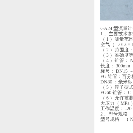
GA24 型流
1 、主要技术
（ 1 ）测量范围：
空气（ 1.013 × 10
（ 2 ）范围度： 
（ 3 ）准确度等
（ 4 ）锥管： 
长度： 300mm
标尺： DN15 
FG 锥管：百
DN80 ：毫米
（ 5 ）浮子型式
FG60 锥管： C Ⅲ
（ 6 ）允许被
大压力（ MPa ） :
工作温度： -20 ℃
2 、型号规格
型号规格一（ NG