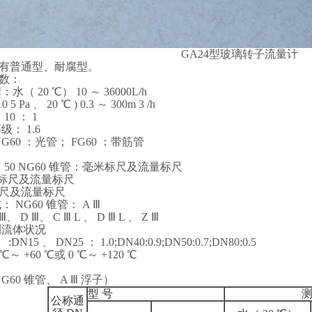
GA24型玻璃转子流量计
量计有普通型、耐腐型。
参数：
水（ 20 ℃） 10 ～ 36000L/h
 5 Pa 、 20 ℃ ) 0.3 ～ 300m 3 /h
10 ： 1
级： 1.6
NG60 ：光管； FG60 ：带筋管
～ 50 NG60 锥管：毫米标尺及流量标尺
分标尺及流量标尺
标尺及流量标尺
： NG60 锥管： A Ⅲ
、 D Ⅲ、 C Ⅲ L 、 D Ⅲ L 、 Z Ⅲ
测流体状况
DN15 、 DN25 ： 1.0;DN40:0.9;DN50:0.7;DN80:0.5
～ +60 ℃或 0 ℃～ +120 ℃
60 锥管、 A Ⅲ 浮子）
型 号
测
公称通