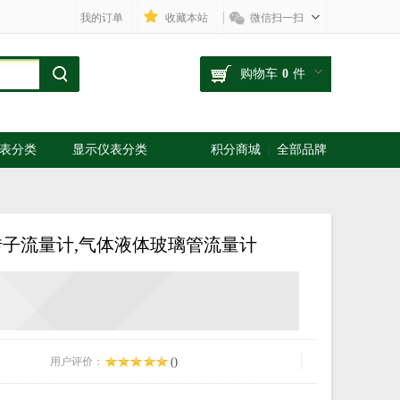
我的订单
收藏本站
微信扫一扫
购物车
0
件
表分类
显示仪表分类
积分商城
全部品牌
|
玻璃转子流量计,气体液体玻璃管流量计
用户评价：
(
)