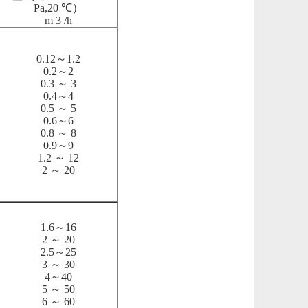
Pa,20 ℃）
m 3 /h
0.12～1.2
0.2～2
0.3 ～ 3
0.4～4
0.5 ～ 5
0.6～6
0.8 ～ 8
0.9～9
1.2 ～ 12
2 ～ 20
1.6～16
2 ～ 20
2.5～25
3 ～ 30
4～40
5 ～ 50
6 ～ 60