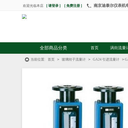
南京迪泰尔仪表机电设
欢迎光临本店
[ 请登录 ]
[ 免费注册 ]
全部商品分类
首页
涡街流量
当前位置:
首页
>
玻璃转子流量计
>
GA24 引进流量计
>
G