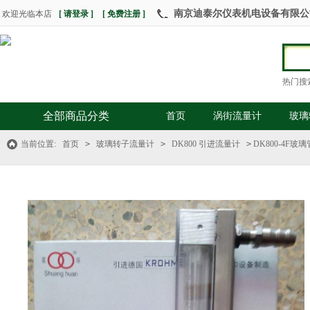
南京迪泰尔仪表机电设备有限公司 热
欢迎光临本店
[ 请登录 ]
[ 免费注册 ]
热门搜
全部商品分类
首页
涡街流量计
玻璃
当前位置:
首页
>
玻璃转子流量计
>
DK800 引进流量计
>
DK800-4F