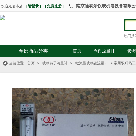
南京迪泰尔仪表机电设备有限公司 热
欢迎光临本店
[ 请登录 ]
[ 免费注册 ]
热门搜
全部商品分类
首页
涡街流量计
玻璃
当前位置:
首页
>
玻璃转子流量计
>
微流量玻璃管流量计
>
常州双环热工LZB