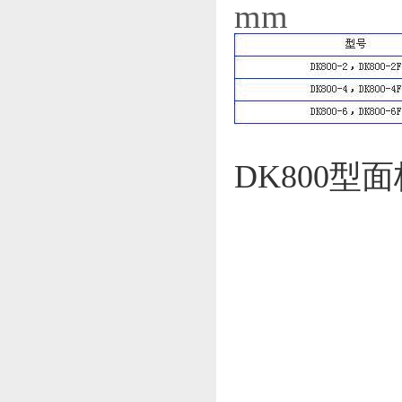
mm
DK800