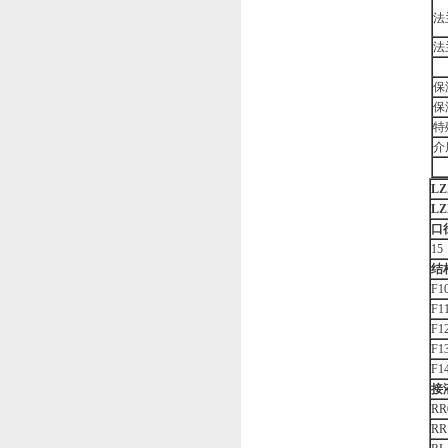
法
法
保温
保
特
介
LZ
LZ
口
15
结
F
F
F
F
F
接
RR
RR