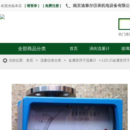
南京迪泰尔仪表机电设备有限公司 热
欢迎光临本店
[ 请登录 ]
[ 免费注册 ]
热门搜
全部商品分类
首页
涡街流量计
玻璃
当前位置:
首页
>
流量仪表分类
>
金属管浮子流量计
>
LZZ-25金属管浮子