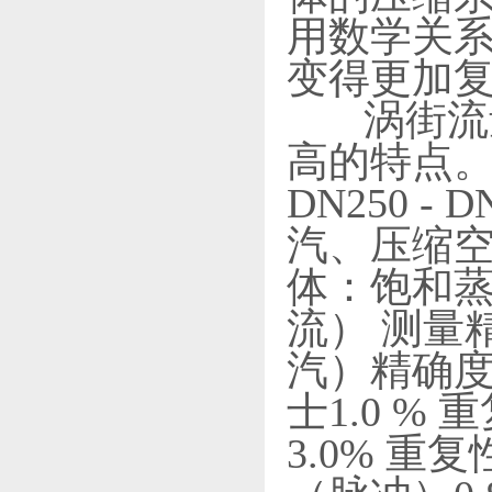
用数学关
变得更加
涡街流量
高的特点。 
DN250 
汽、压缩空
体：饱和
流） 测量
汽）精确度士
士1.0 %
3.0% 重复