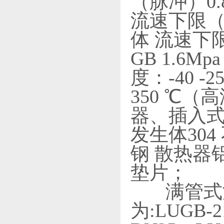
（脉冲）0.
流速下限（7m
体 流速下限（
GB 1.6Mp
度：-40 -2
350 ℃
器、插入式
发生体304
钢 散热器
垫片；
满管式涡街
为:LUGB-2