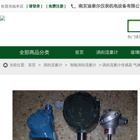
南京迪泰尔仪表机电设备有限公司 热
欢迎光临本店
[ 请登录 ]
[ 免费注册 ]
热门搜
全部商品分类
首页
涡街流量计
玻璃
当前位置:
首页
>
涡街流量计
>
智能涡街流量计
>
涡街流量计传感器 气体