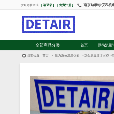
南京迪泰尔仪表机电设
欢迎光临本店
[ 请登录 ]
[ 免费注册 ]
全部商品分类
首页
涡街流量
当前位置:
首页
>
压力液位温度仪表
>
双金属温度计WSS-40