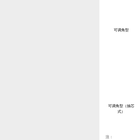
可调角型
可调角型（抽芯
式）
注：