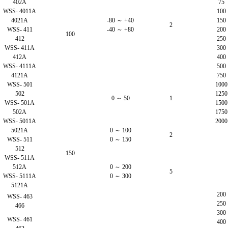
402A
75
WSS- 4011A
100
4021A
-80 ～ +40
150
2
WSS- 411
-40 ～ +80
200
100
412
250
WSS- 411A
300
412A
400
WSS- 4111A
500
4121A
750
WSS- 501
1000
502
1250
0 ～ 50
1
WSS- 501A
1500
502A
1750
WSS- 5011A
2000
5021A
0 ～ 100
2
WSS- 511
0 ～ 150
512
150
WSS- 511A
512A
0 ～ 200
5
WSS- 5111A
0 ～ 300
5121A
200
WSS- 463
250
466
300
WSS- 461
400