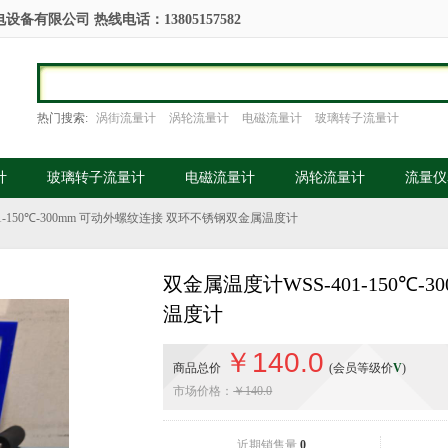
备有限公司 热线电话：13805157582
热门搜索:
涡街流量计
涡轮流量计
电磁流量计
玻璃转子流量计
计
玻璃转子流量计
电磁流量计
涡轮流量计
流量仪
1-150℃-300mm 可动外螺纹连接 双环不锈钢双金属温度计
双金属温度计WSS-401-150℃
温度计
￥140.0
商品总价
(会员等级价
V
)
市场价格：
￥140.0
近期销售量
0