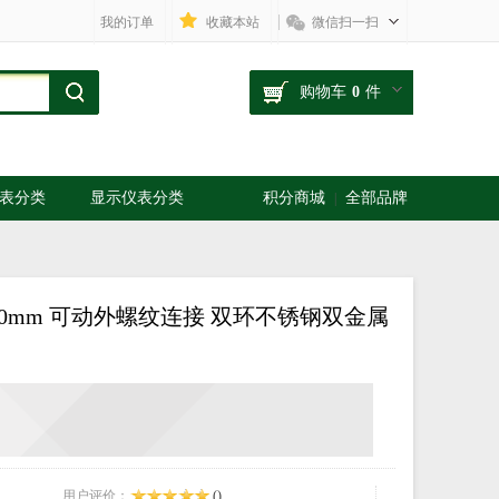
我的订单
收藏本站
微信扫一扫
购物车
0
件
表分类
显示仪表分类
积分商城
全部品牌
|
-300mm 可动外螺纹连接 双环不锈钢双金属
用户评价：
(
)