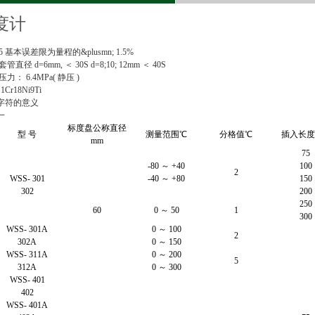
度计
5 基本误差限为量程的&plusmn; 1.5%
径 d=6mm, ＜ 30S d=8;10; 12mm ＜ 40S
： 6.4MPa( 静压 )
r18Ni9Ti
字符的意义
一
标度盘公称直径
型 号
测量范围℃
分格值℃
插入长度
mm
75
-80 ～ +40
100
2
WSS- 301
-40 ～ +80
150
302
200
250
60
0 ～ 50
1
300
WSS- 301A
0 ～ 100
2
302A
0 ～ 150
WSS- 311A
0 ～ 200
5
312A
0 ～ 300
WSS- 401
402
WSS- 401A