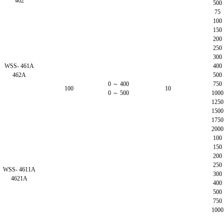
462
500
75
100
150
200
250
300
WSS- 461A
400
462A
500
0 ～ 400
750
100
10
0 ～ 500
1000
1250
1500
1750
2000
100
150
200
250
WSS- 4611A
300
4621A
400
500
750
1000