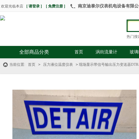
南京迪泰尔仪表机电设备有限公司 热
欢迎光临本店
[ 请登录 ]
[ 免费注册 ]
热门搜
全部商品分类
首页
涡街流量计
玻璃
当前位置:
首页
>
压力液位温度仪表
>
现场显示带信号输出压力变送器DTR-