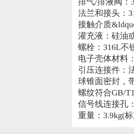
排气/排液阀：
法兰和接头：3
接触介质&ldqu
灌充液：硅油
螺栓：316L不
电子壳体材料
引压连接件：法兰N
球锥面密封，带
螺纹符合GB/T12
信号线连接孔：G
重量：3.9kg(