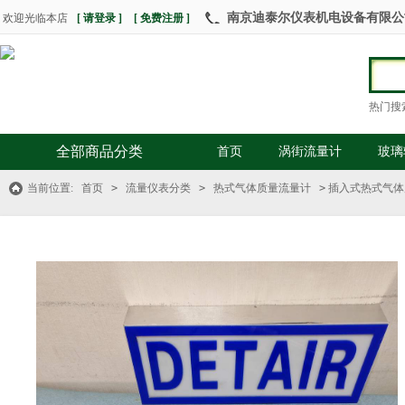
南京迪泰尔仪表机电设备有限公司 热
欢迎光临本店
[ 请登录 ]
[ 免费注册 ]
热门搜
全部商品分类
首页
涡街流量计
玻璃
当前位置:
首页
>
流量仪表分类
>
热式气体质量流量计
>
插入式热式气体