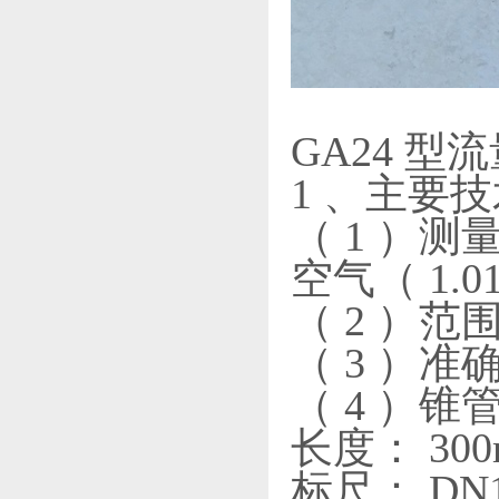
GA24 
1 、主要
（ 1 ）测量
空气（ 1.013 
（ 2 ）范围
（ 3 ）准
（ 4 ）锥
长度： 30
标尺： DN