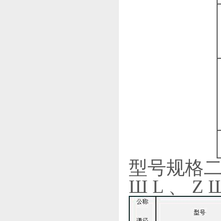
型号规格二 (
Ш L 、 Z 