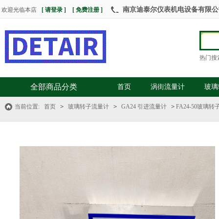
南京迪泰尔仪表机电设备有限公司 热
欢迎光临本店
[ 请登录 ]
[ 免费注册 ]
热门搜
全部商品分类
首页
涡街流量计
玻璃
当前位置:
首页
>
玻璃转子流量计
>
GA24 引进流量计
>
FA24-50玻璃