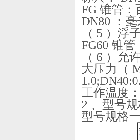
FG 锥管
DN80 
（ 5 ）浮子
FG60 锥管：
（ 6 ）
大压力（ MP
1.0;DN40:0
工作温度： -
2 、型号
型号规格一（