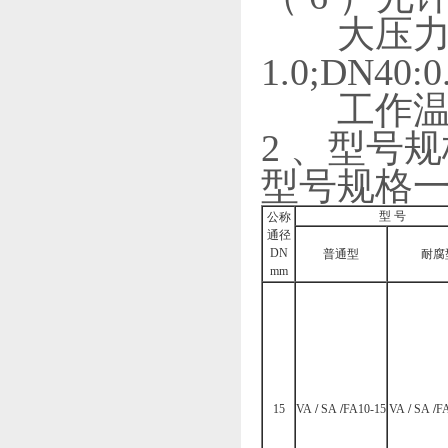
大压力（ M
1.0;DN40:0
工作温度： 
2 、型号
型号规格一（
型 号
公称
通径
DN
普通型
耐腐
mm
15
VA
/
SA
/
FA10-15
VA
/
SA
/
FA