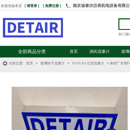
南京迪泰尔仪表机电设备有限公司 热
欢迎光临本店
[ 请登录 ]
[ 免费注册 ]
热门搜
全部商品分类
首页
涡街流量计
玻璃
当前位置:
首页
>
玻璃转子流量计
>
Va FA SA 引进流量计
>
海绵厂专用FA