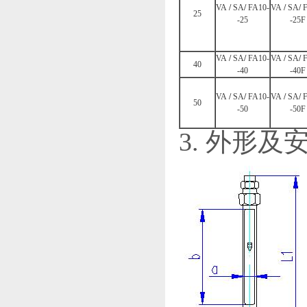
VA
/
SA
/
FA10-
VA
/
SA
/
25
-25
-25F
VA
/
SA
/
FA10-
VA
/
SA
/
40
-40
-40F
VA
/
SA
/
FA10-
VA
/
SA
/
50
-50
-50F
3. 外形