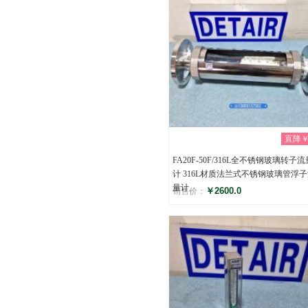
直降￥0
FA20F-50F/316L全不锈钢玻璃转子流
计 316L材质法兰式不锈钢玻璃管浮
量计
￥2600.0
销售价：
评分
(0)