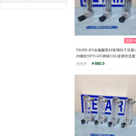
直降￥0
DK800-4F6全氟醚密封玻璃转子流量计
内螺纹NPT1/4不锈钢316L玻璃管流
￥880.0
销售价：
评分
(0)