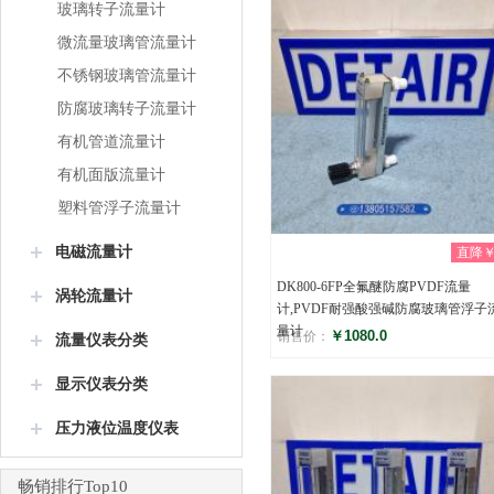
玻璃转子流量计
微流量玻璃管流量计
不锈钢玻璃管流量计
防腐玻璃转子流量计
有机管道流量计
有机面版流量计
塑料管浮子流量计
电磁流量计
直降￥0
DK800-6FP全氟醚防腐PVDF流量
涡轮流量计
计,PVDF耐强酸强碱防腐玻璃管浮子
量计
￥1080.0
销售价：
流量仪表分类
评分
显示仪表分类
(0)
压力液位温度仪表
畅销排行Top10