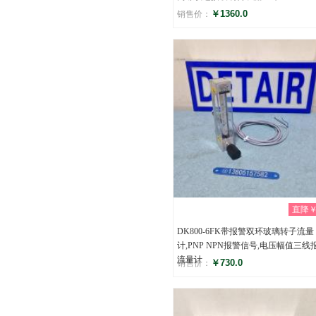
￥1360.0
销售价：
评分
(0)
直降￥0
DK800-6FK带报警双环玻璃转子流量
计,PNP NPN报警信号,电压幅值三线
流量计
￥730.0
销售价：
评分
(0)