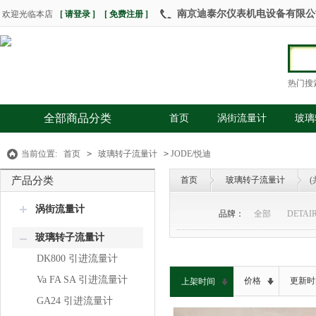
南京迪泰尔仪表机电设备有限公司 热
欢迎光临本店
[ 请登录 ]
[ 免费注册 ]
热门搜
全部商品分类
首页
涡街流量计
玻璃
当前位置:
首页
>
玻璃转子流量计
>
JODE/悦迪
产品分类
首页
玻璃转子流量计
涡街流量计
品牌：
全部
DETAI
玻璃转子流量计
DK800 引进流量计
Va FA SA 引进流量计
价格
更新时
上架时间
GA24 引进流量计