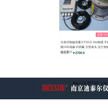
直降￥81
分体式电磁流量计YDLD 10m电缆 不
钢316L电极 衬四氟 方型表头 法兰智
磁流量计
￥2700.0
销售价：
评分
(0)