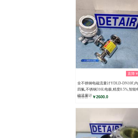
直降￥0
全不锈钢电磁流量计YDLD-DN10F,
四氟,不锈钢316L电极,精度0.5%,智能
磁流量计
￥2600.0
销售价：
评分
(0)