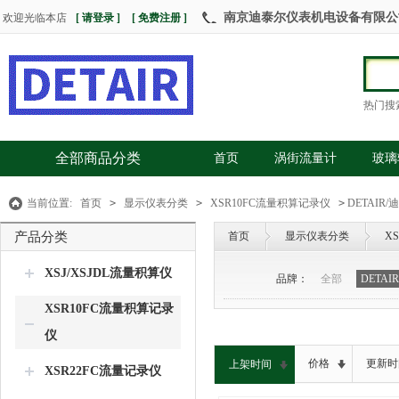
南京迪泰尔仪表机电设备有限公司 热
欢迎光临本店
[ 请登录 ]
[ 免费注册 ]
热门搜
全部商品分类
首页
涡街流量计
玻璃
当前位置:
首页
>
显示仪表分类
>
XSR10FC流量积算记录仪
>
DETAIR/
产品分类
首页
显示仪表分类
X
XSJ/XSJDL流量积算仪
品牌：
全部
DETAI
XSR10FC流量积算记录
仪
价格
更新时
上架时间
XSR22FC流量记录仪