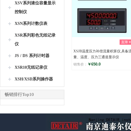
XSV系列液位容量显示
控制仪
XSN系列计数仪表
XSR系列彩色无纸记录
直降￥0
仪
XSJB温度压力补偿流量积算仪,具备
JS / DS 系列计时器
量、温度、压力三通道显示仪
￥650.0
销售价：
XSR10无纸记录仪
评分
XSH/XSD系列操作器
(0)
畅销排行Top10