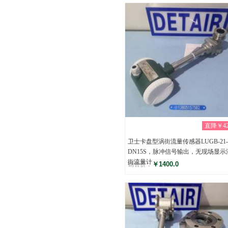
评分
(0)
直降￥42
卫士卡盘型涡街流量传感器LUGB-21-
DN15S，脉冲信号输出，无现场显示
街流量计
￥1400.0
销售价：
评分
(0)