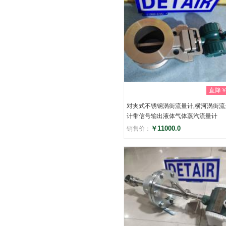
直降￥0
对夹式不锈钢涡街流量计,横河涡街流
计带信号输出液体气体蒸汽流量计
￥11000.0
销售价：
评分
(0)