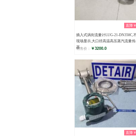
直降￥0
插入式涡街流量计LUG-21-DN350C,
现场显示,大口径高温高压蒸汽流量传
器
￥3200.0
销售价：
评分
(0)
直降￥0