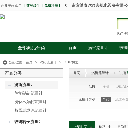
南京迪泰尔仪表机电设备有限公司 热
欢迎光临本店
[ 请登录 ]
[ 免费注册 ]
热门搜
全部商品分类
首页
涡街流量计
玻璃
当前位置:
首页
>
涡街流量计
>
JODE/悦迪
产品分类
首页
涡街流量计
(共有
涡街流量计
品牌：
全部
DETAI
智能涡街流量计
流量计类型：
全部
流体振
分体式涡街流量计
旋翼式蒸汽流量计
玻璃转子流量计
价格
更新时
上架时间