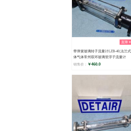
直降￥0
带弹簧玻璃转子流量计LZB-40,法兰
体气体常州双环玻璃管浮子流量计
￥460.0
销售价：
评分
(0)