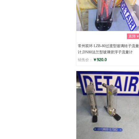
直降￥0
常州双环 LZB-80过渡型玻璃转子流量
计,DN80法兰型玻璃管浮子流量计
￥920.0
销售价：
评分
(0)