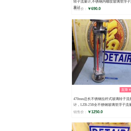
转子流量计,不锈钢内螺纹玻璃管浮子
量计
￥690.0
销售价：
评分
(0)
直降￥0
470mm总长不锈钢拉杆式玻璃转子流
计，LZB-25B全不锈钢玻璃管浮子流
￥1250.0
销售价：
评分
(0)