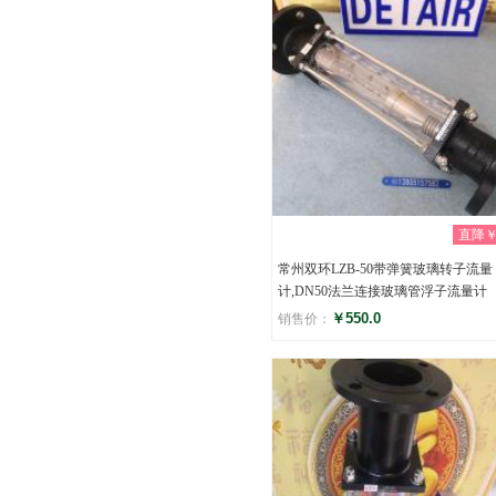
直降￥0
常州双环LZB-50带弹簧玻璃转子流量
计,DN50法兰连接玻璃管浮子流量计
￥550.0
销售价：
评分
(0)