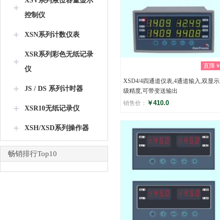
XSV系列液位容量显示
控制仪
XSN系列计数仪表
XSR系列彩色无纸记录
直降￥0
仪
XSD4/4四通道仪表,4通道输入,双显示,0
JS / DS 系列计时器
级精度,可带变送输出
￥410.0
销售价：
XSR10无纸记录仪
评分
XSH/XSD系列操作器
(0)
畅销排行Top10