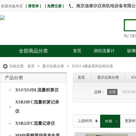
南京迪泰尔仪表机电设备有限公司 热
欢迎光临本店
[ 请登录 ]
[ 免费注册 ]
热门搜
全部商品分类
首页
涡街流量计
玻璃
当前位置:
首页
>
显示仪表分类
>
XSD2-4通道系列过程仪表
产品分类
首页
显示仪表分类
X
XSJ/XSJDL流量积算仪
品牌：
全部
DETAI
XSR10FC流量积算记录
仪
上架时间
更新时
价格
XSR22FC流量记录仪
MMB高精度信号发生器