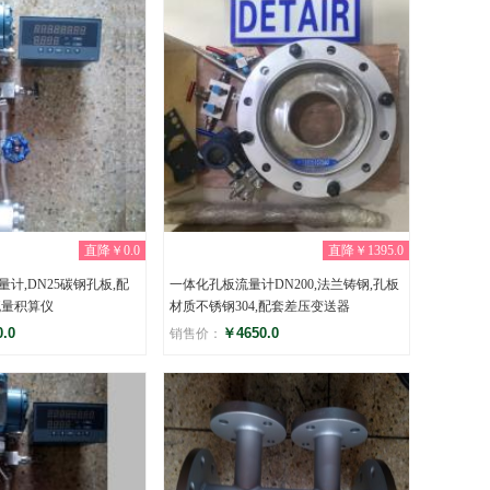
直降￥0.0
直降￥1395.0
计,DN25碳钢孔板,配
一体化孔板流量计DN200,法兰铸钢,孔板
流量积算仪
材质不锈钢304,配套差压变送器
.0
￥4650.0
销售价：
评分
)
(0)