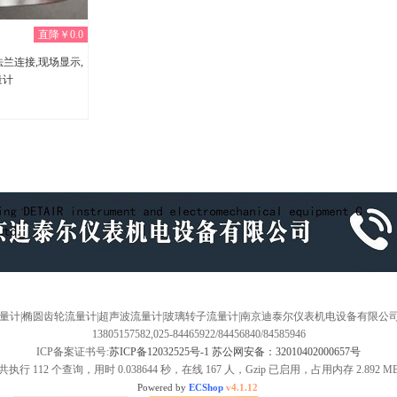
直降￥0.0
法兰连接,现场显示,
量计
浮子流量计|椭圆齿轮流量计|超声波流量计|玻璃转子流量计|南京迪泰尔仪表机电设备有限公司
13805157582,025-84465922/84456840/84585946
ICP备案证书号:
苏ICP备12032525号-1 苏公网安备：32010402000657号
共执行 112 个查询，用时 0.038644 秒，在线 167 人，Gzip 已启用，占用内存 2.892 M
Powered by
ECShop
v4.1.12