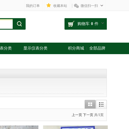
我的订单
收藏本站
微信扫一扫
购物车
0
件
表分类
显示仪表分类
积分商城
全部品牌
|
上一页
下一页
共/1页