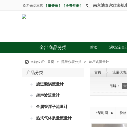
南京迪泰尔仪表机电设
欢迎光临本店
[ 请登录 ]
[ 免费注册 ]
全部商品分类
首页
涡街流量
当前位置:
首页
>
流量仪表分类
>
差压式流量计
产品分类
首页
流量仪表
旋进漩涡流量计
品牌：
全
超声波流量计
金属管浮子流量计
上架时间
价格
热式气体质量流量计