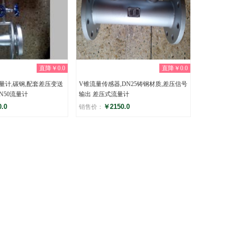
直降￥0.0
直降￥0.0
量计,碳钢,配套差压变送
V锥流量传感器,DN25铸钢材质,差压信号
N50流量计
输出 差压式流量计
.0
￥2150.0
销售价：
评分
)
(0)