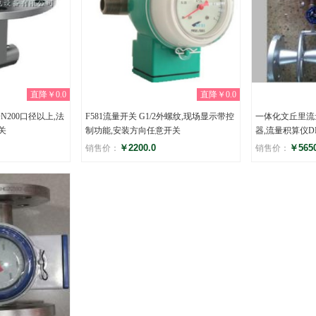
直降￥0.0
直降￥0.0
N200口径以上,法
F581流量开关 G1/2外螺纹,现场显示带控
一体化文丘里流
关
制功能,安装方向任意开关
器,流量积算仪D
￥2200.0
￥5650
销售价：
销售价：
评分
评分
(0)
(0