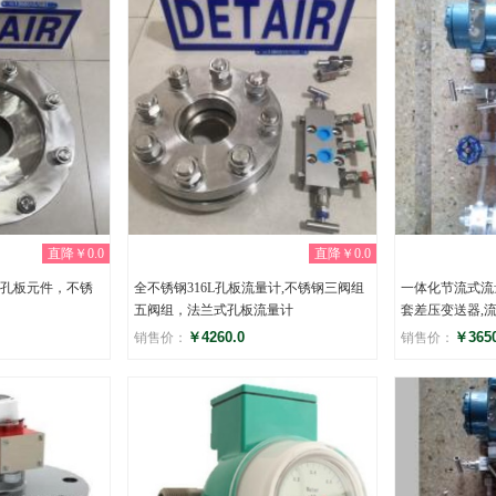
直降￥0.0
直降￥0.0
孔板元件，不锈
全不锈钢316L孔板流量计,不锈钢三阀组
一体化节流式流量
五阀组，法兰式孔板流量计
套差压变送器,
￥4260.0
￥3650
销售价：
销售价：
评分
评分
(0)
(0