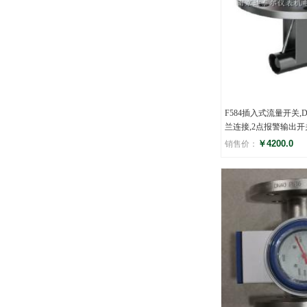
F584插入式流量开关,D
兰连接,2点报警输出开
￥4200.0
销售价：
评分
(0)