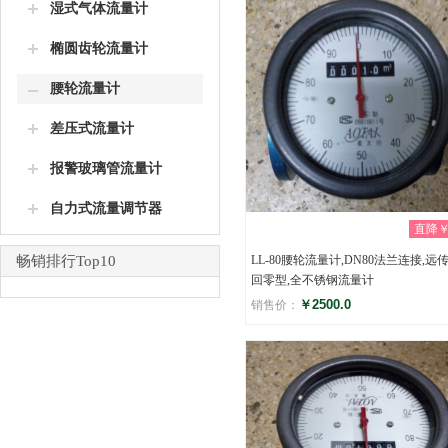
湿式气体流量计
椭圆齿轮流量计
腰轮流量计
差压式流量计
报警玻璃管流量计
自力式流量调节器
直降￥0
畅销排行Top10
LL-80腰轮流量计,DN80法兰连接,远传
回零型,全不锈钢流量计
￥2500.0
销售价：
评分
(0)