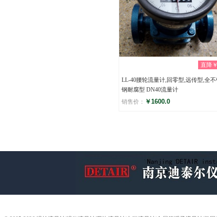
直降￥0
LL-40腰轮流量计,回零型,远传型,全
钢耐腐型 DN40流量计
￥1600.0
销售价：
评分
(0)