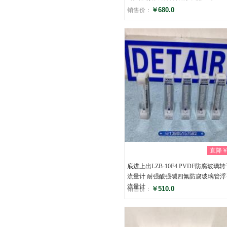
￥680.0
销售价：
评分
(0)
直降￥0
底进上出LZB-10F4 PVDF防腐玻璃
流量计 耐强酸强碱四氟防腐玻璃管浮
流量计
￥510.0
销售价：
评分
(0)