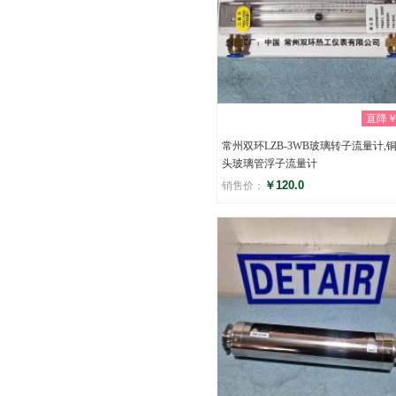
直降￥0
常州双环LZB-3WB玻璃转子流量计,
头玻璃管浮子流量计
￥120.0
销售价：
评分
(0)