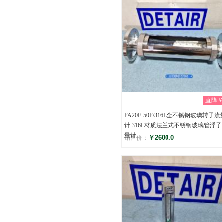
直降￥0
FA20F-50F/316L全不锈钢玻璃转子流
计 316L材质法兰式不锈钢玻璃管浮
量计
￥2600.0
销售价：
评分
(0)