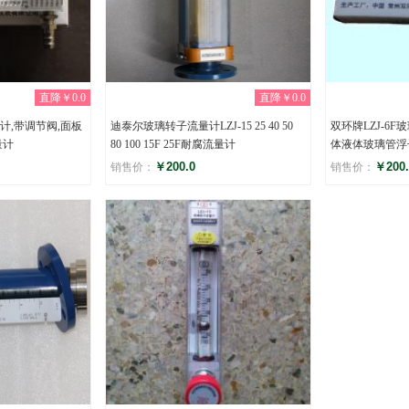
直降￥0.0
直降￥0.0
计,带调节阀,面板
迪泰尔玻璃转子流量计LZJ-15 25 40 50
双环牌LZJ-6F
量计
80 100 15F 25F耐腐流量计
体液体玻璃管浮
￥200.0
￥200.
销售价：
销售价：
评分
评分
(0)
(0