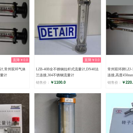
直降￥0.0
直降￥0.0
量计,常州双环气体
LZB-40B全不锈钢拉杆式流量计,DN40法
常州双环牌LZJ
量计
兰连接,304不锈钢流量计
连接,高度450
￥1100.0
￥220.
销售价：
销售价：
评分
评分
(0)
(0