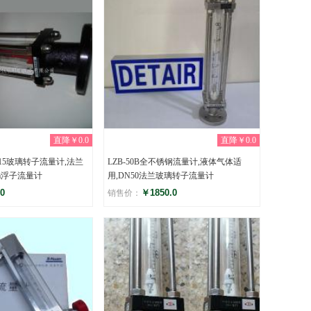
直降￥0.0
直降￥0.0
-15玻璃转子流量计,法兰
LZB-50B全不锈钢流量计,液体气体适
mm浮子流量计
用,DN50法兰玻璃转子流量计
0
￥1850.0
销售价：
评分
)
(0)