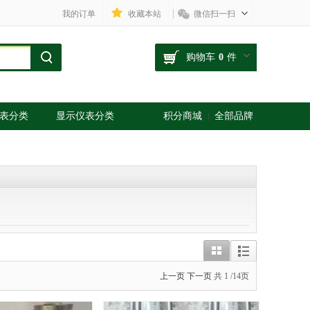
我的订单
收藏本站
微信扫一扫
购物车
0
件
表分类
显示仪表分类
积分商城
全部品牌
|
上一页
下一页
共
1
/14页