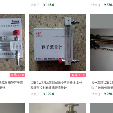
￥145.0
￥370.
销售价：
销售价：
评分
评分
(0)
(0
直降￥0.0
直降￥0.0
BF防腐玻璃管浮子流
LZB-3WBF防腐型玻璃转子流量计,常州
常州双环LZB-2
流量计
双环带控制阀玻璃管流量计
法兰 玻璃管流
￥120.0
￥250.
销售价：
销售价：
评分
评分
(0)
(0