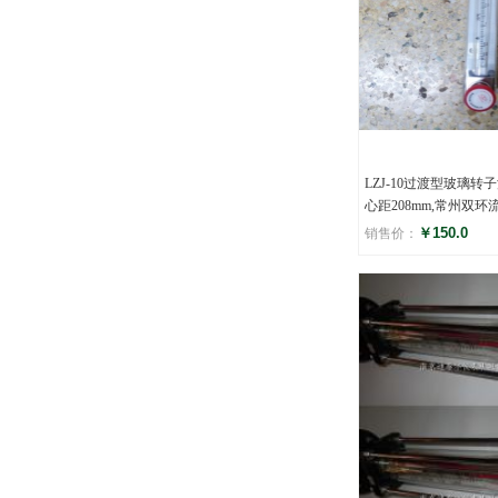
LZJ-10过渡型玻璃转
心距208mm,常州双环
￥150.0
销售价：
评分
(0)