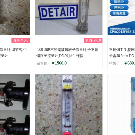
直降￥0.0
直降￥0.0
子流量计,调节阀,中
LZB-50B不锈钢玻璃转子流量计,全不锈
不锈钢卫生型玻璃
流量计
钢浮子流量计,DN50,法兰连接
卡盘50.5mm D
￥1560.0
￥680.
销售价：
销售价：
评分
评分
(0)
(0