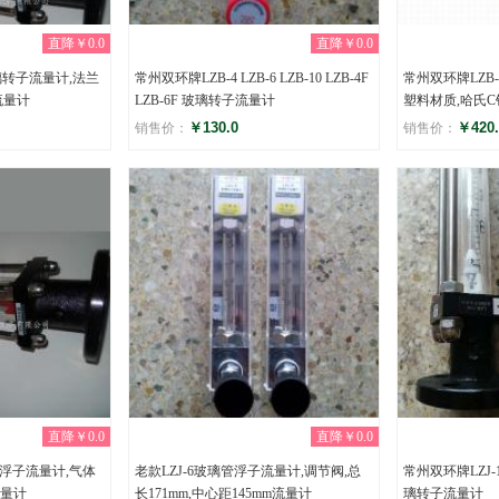
直降￥0.0
直降￥0.0
璃转子流量计,法兰
常州双环牌LZB-4 LZB-6 LZB-10 LZB-4F
常州双环牌LZB-
流量计
LZB-6F 玻璃转子流量计
塑料材质,哈氏
￥130.0
￥420.
销售价：
销售价：
评分
评分
(0)
(0
直降￥0.0
直降￥0.0
管浮子流量计,气体
老款LZJ-6玻璃管浮子流量计,调节阀,总
常州双环牌LZJ
量计
长171mm,中心距145mm流量计
璃转子流量计