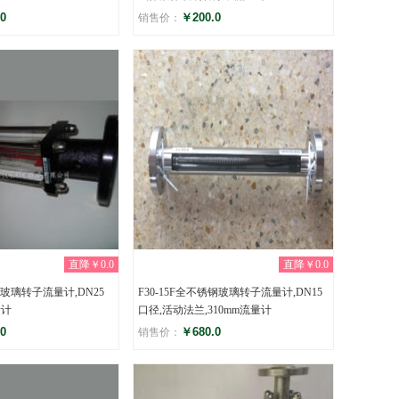
0
￥200.0
销售价：
评分
)
(0)
直降￥0.0
直降￥0.0
5玻璃转子流量计,DN25
F30-15F全不锈钢玻璃转子流量计,DN15
量计
口径,活动法兰,310mm流量计
0
￥680.0
销售价：
评分
)
(0)