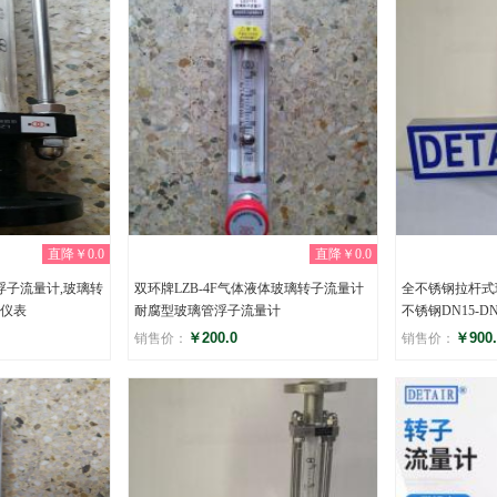
直降￥0.0
直降￥0.0
管浮子流量计,玻璃转
双环牌LZB-4F气体液体玻璃转子流量计
全不锈钢拉杆式
仪表
耐腐型玻璃管浮子流量计
不锈钢DN15-D
￥200.0
￥900.
销售价：
销售价：
评分
评分
(0)
(0