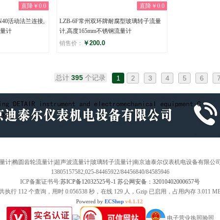
直降￥0.0
直降￥0.0
DN40活动法兰连接,
LZB-6F常州双环牌耐腐型玻璃转子流量
量计
计,高度165mm不锈钢流量计
￥200.0
销售价：
评分
(0)
总计
395
个记录
1
2
3
4
5
6
浮子流量计|椭圆齿轮流量计|超声波流量计|玻璃转子流量计|南京迪泰尔仪表机电设备有限公司
13805157582,025-84465922/84456840/84585946
ICP备案证书号:
苏ICP备12032525号-1 苏公网安备：32010402000657号
共执行 112 个查询，用时 0.056538 秒，在线 129 人，Gzip 已启用，占用内存 3.011 M
Powered by
ECShop
v4.1.12
电子营业执照验照