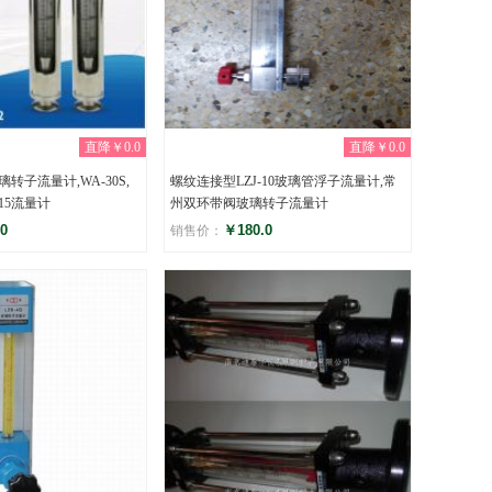
直降￥0.0
直降￥0.0
转子流量计,WA-30S,
螺纹连接型LZJ-10玻璃管浮子流量计,常
N15流量计
州双环带阀玻璃转子流量计
0
￥180.0
销售价：
评分
)
(0)