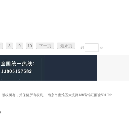
7
8
9
10
下一页
最末页
到
页
 版权所有，并保留所有权利。 南京市秦淮区大光路188号锦江丽舍501 Tel:
B