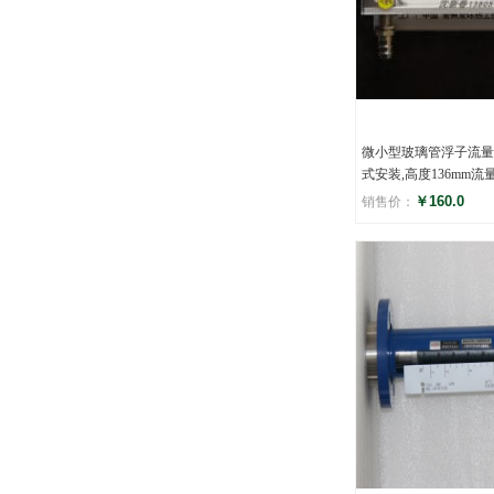
微小型玻璃管浮子流量
式安装,高度136mm流
￥160.0
销售价：
评分
(0)