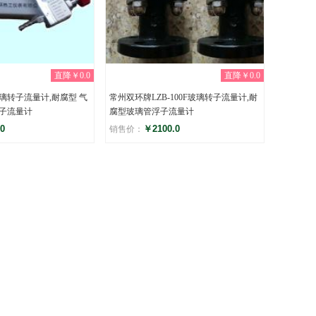
直降￥0.0
直降￥0.0
玻璃转子流量计,耐腐型 气
常州双环牌LZB-100F玻璃转子流量计,耐
子流量计
腐型玻璃管浮子流量计
0
￥2100.0
销售价：
评分
)
(0)