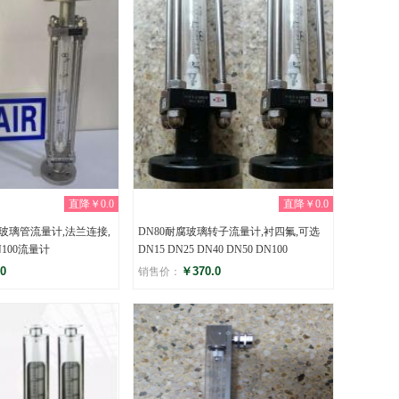
直降￥0.0
直降￥0.0
玻璃管流量计,法兰连接,
DN80耐腐玻璃转子流量计,衬四氟,可选
N100流量计
DN15 DN25 DN40 DN50 DN100
0
￥370.0
销售价：
评分
)
(0)