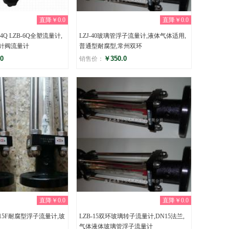
直降￥0.0
直降￥0.0
4Q LZB-6Q全塑流量计,
LZJ-40玻璃管浮子流量计,液体气体适用,
C针阀流量计
普通型耐腐型,常州双环
0
￥350.0
销售价：
评分
)
(0)
直降￥0.0
直降￥0.0
-15F耐腐型浮子流量计,玻
LZB-15双环玻璃转子流量计,DN15法兰,
气体液体玻璃管浮子流量计