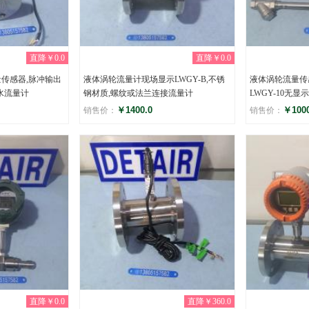
直降￥0.0
直降￥0.0
量传感器,脉冲输出
液体涡轮流量计现场显示LWGY-B,不锈
液体涡轮流量传感器
水流量计
钢材质,螺纹或法兰连接流量计
LWGY-10无显
￥1400.0
￥1000
销售价：
销售价：
评分
评分
(0)
(0
直降￥0.0
直降￥360.0