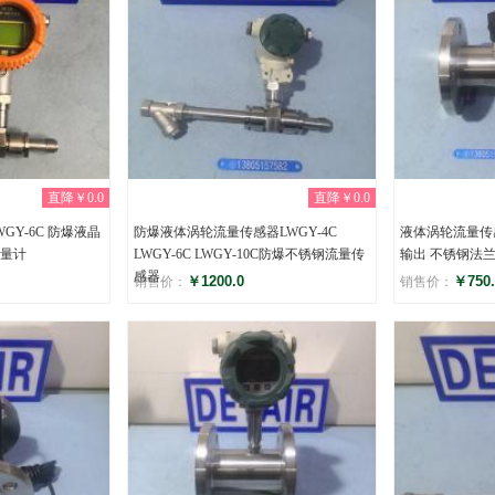
直降￥0.0
直降￥0.0
GY-6C 防爆液晶
防爆液体涡轮流量传感器LWGY-4C
液体涡轮流量传感
量计
LWGY-6C LWGY-10C防爆不锈钢流量传
输出 不锈钢法
感器
￥1200.0
￥750.
销售价：
销售价：
评分
评分
(0)
(0