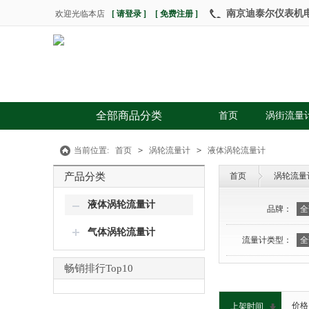
南京迪泰尔仪表机电设
欢迎光临本店
[ 请登录 ]
[ 免费注册 ]
全部商品分类
首页
涡街流量
当前位置:
首页
>
涡轮流量计
>
液体涡轮流量计
产品分类
首页
涡轮流量
液体涡轮流量计
品牌：
全
气体涡轮流量计
流量计类型：
全
畅销排行Top10
价格
上架时间