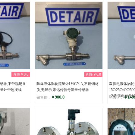
评分
评分
(0)
(0
直降￥0.0
直降￥0.0
感器,不带现场显
防爆液体涡轮流量计LWGY-A,不锈钢材
双供电液体涡轮流
量计带连接线
质,无显示,带远传信号流量传感器
15C/25C/40C/
+24V供电信号
￥900.0
￥1400
销售价：
销售价：
评分
评分
(0)
(0