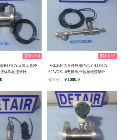
直降￥0.0
直降￥0.0
器LWGY,无显示脉冲
液体涡轮流量传感器LWGY-4,LWGY-
兰液体涡轮流量计
6,LWGY-10无显示,带连接线流量计
0
￥1000.0
销售价：
评分
)
(0)