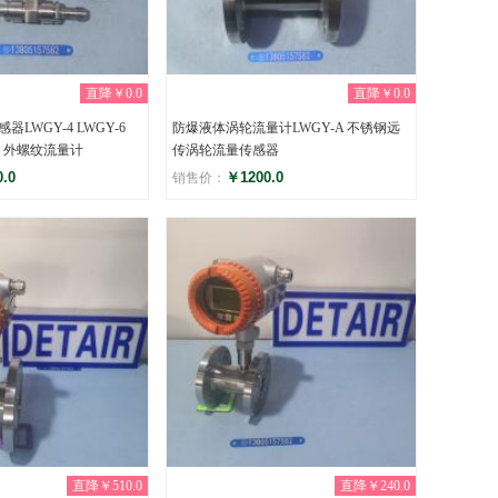
直降￥0.0
直降￥0.0
LWGY-4 LWGY-6
防爆液体涡轮流量计LWGY-A 不锈钢远
示 外螺纹流量计
传涡轮流量传感器
.0
￥1200.0
销售价：
评分
)
(0)
直降￥510.0
直降￥240.0