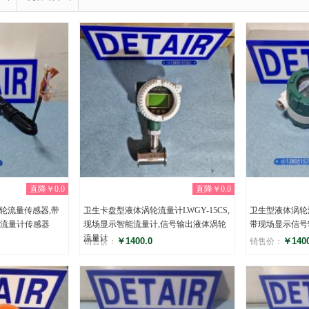
直降￥0.0
直降￥0.0
轮流量传感器,带
卫生卡盘型液体涡轮流量计LWGY-15CS,
卫生型液体涡轮
流量计传感器
现场显示智能流量计,信号输出液体涡轮
带现场显示信号
流量计
￥1400.0
￥1400
销售价：
销售价：
评分
评分
(0)
(0