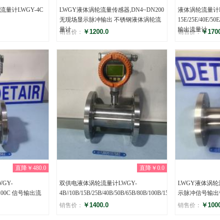
量计LWGY-4C
LWGY液体涡轮流量传感器,DN4~DN200
液体涡轮流量计L
无现场显示脉冲输出 不锈钢液体涡轮流
15E/25E/40E/
量计
输出流量计
￥1200.0
￥1700
销售价：
销售价：
评分
评分
(0)
(0
直降￥480.0
直降￥0.0
GY-
双供电液体涡轮流量计LWGY-
LWGY液体涡
0C/100C 信号输出流
4B//10B/15B/25B/40B/50B/65B/80B/100B/150B
示脉冲信号输出
￥1400.0
￥1000
销售价：
销售价：