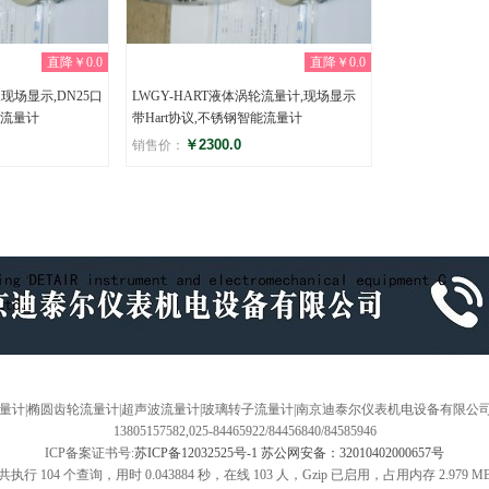
直降￥0.0
直降￥0.0
,现场显示,DN25口
LWGY-HART液体涡轮流量计,现场显示
流量计
带Hart协议,不锈钢智能流量计
￥2300.0
销售价：
评分
(0)
浮子流量计|椭圆齿轮流量计|超声波流量计|玻璃转子流量计|南京迪泰尔仪表机电设备有限公司
13805157582,025-84465922/84456840/84585946
ICP备案证书号:
苏ICP备12032525号-1 苏公网安备：32010402000657号
共执行 104 个查询，用时 0.043884 秒，在线 103 人，Gzip 已启用，占用内存 2.979 M