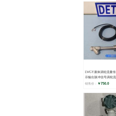
评分
(0)
LWGY液体涡轮流量传
示输出脉冲信号涡轮流
￥750.0
销售价：
评分
(0)