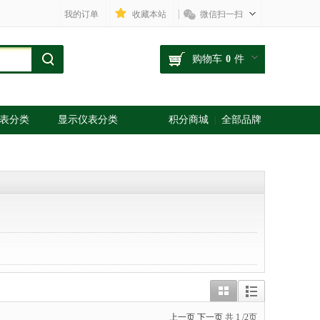
我的订单
收藏本站
微信扫一扫
购物车
0
件
表分类
显示仪表分类
积分商城
全部品牌
|
上一页
下一页
共
1
/2页