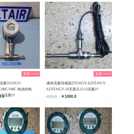
评分
)
(0)
直降￥0.0
直降￥0.0
量计LWGY-
液体流量传感器DTLWGY-4,DTLWGY-
50C/80C/100C 电池供电
6,DTLWGY-10无显示,G1/2流量计
输出流量计
.0
￥1000.0
销售价：
评分
)
(0)