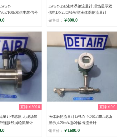
WGY-
LWGY-25E液体涡轮流量计 现场显示双
50E/80E/100E双供电带信号
供电DN25口径智能液体涡轮流量计
.0
￥800.0
销售价：
评分
)
(0)
直降￥300.0
直降￥0.0
轮流量计传感器,无现场显
液体涡轮流量计LWGY-4C/6C/10C 现场
带连接线涡轮流量计
显示,4-20mA/脉冲输出流量计
.0
￥1600.0
销售价：