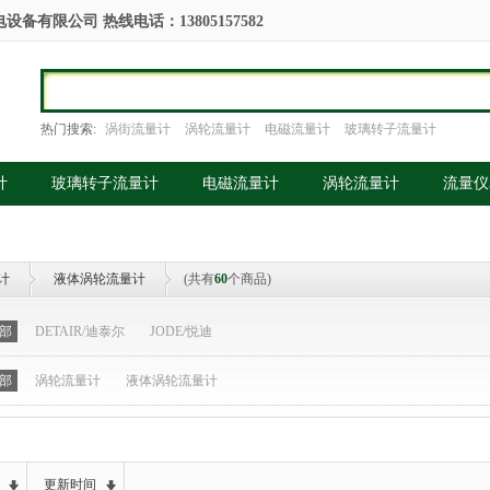
备有限公司 热线电话：13805157582
热门搜索:
涡街流量计
涡轮流量计
电磁流量计
玻璃转子流量计
计
玻璃转子流量计
电磁流量计
涡轮流量计
流量仪
计
液体涡轮流量计
(共有
60
个商品)
部
DETAIR/迪泰尔
JODE/悦迪
部
涡轮流量计
液体涡轮流量计
更新时间