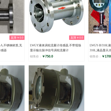
直降￥0.0
直降￥0.0
A,不锈钢材质,无
LWGY液体涡轮流量计传感器,不带现场
LWGY-B/31
传感器
显示输出脉冲信号涡轮流量计
316L,液晶显
￥750.0
￥1700
销售价：
销售价：
评分
评分
(0)
(0