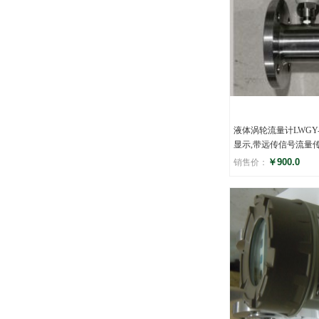
液体涡轮流量计LWGY-
显示,带远传信号流量
￥900.0
销售价：
评分
(0)