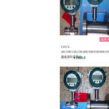
直降￥0
LWGY-
4B//10B/15B/25B/40B/50B/65B/80B/10
液体涡轮流量计
￥1400.0
销售价：
评分
(0)