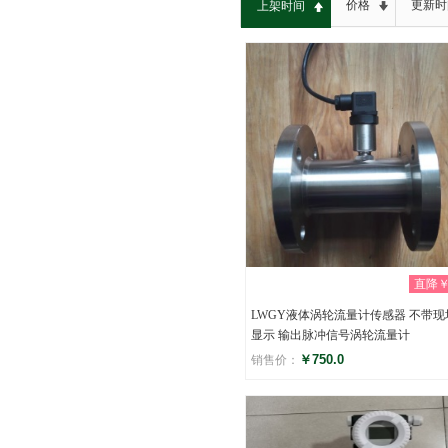
价格
更新时
上架时间
直降￥0
LWGY液体涡轮流量计传感器 不带现
显示 输出脉冲信号涡轮流量计
￥750.0
销售价：
评分
(0)