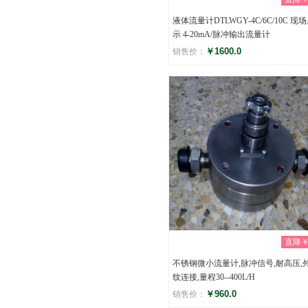
液体流量计DTLWGY-4C/6C/10C 现
示 4-20mA/脉冲输出流量计
￥1600.0
销售价：
评分
(0)
直降￥0
不锈钢微小流量计,脉冲信号,耐高压,
纹连接,量程30--400L/H
￥960.0
销售价：