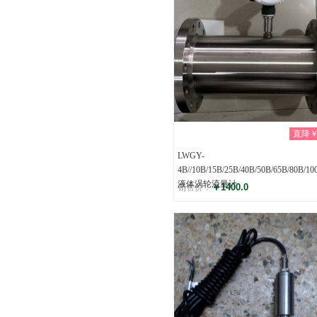
直降￥0
LWGY-
4B//10B/15B/25B/40B/50B/65B/80B/10
液体涡轮流量计
￥1400.0
销售价：
评分
(0)