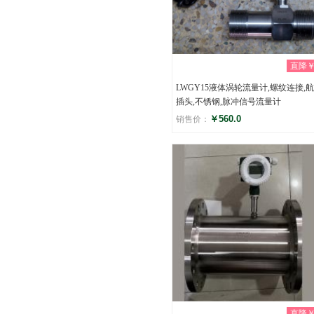
直降￥0
LWGY15液体涡轮流量计,螺纹连接,
插头,不锈钢,脉冲信号流量计
￥560.0
销售价：
评分
(0)
直降￥0