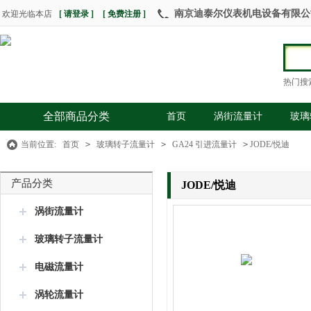
南京迪泰尔仪表机电设备有限公司 热
欢迎光临本店
[ 请登录 ]
[ 免费注册 ]
热门搜
全部商品分类
首页
涡街流量计
玻璃
当前位置:
首页
>
玻璃转子流量计
>
GA24 引进流量计
>
JODE/悦迪
产品分类
JODE/悦迪
涡街流量计
玻璃转子流量计
电磁流量计
涡轮流量计