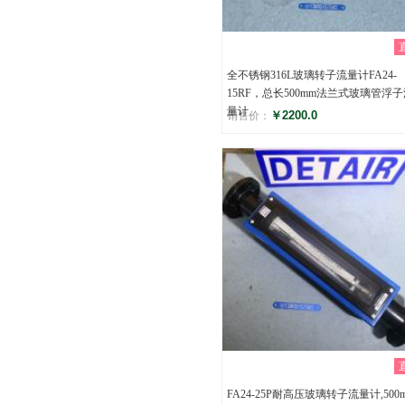
全不锈钢316L玻璃转子流量计FA24-
15RF，总长500mm法兰式玻璃管浮
量计
￥2200.0
销售价：
评分
()
FA24-25P耐高压玻璃转子流量计,500