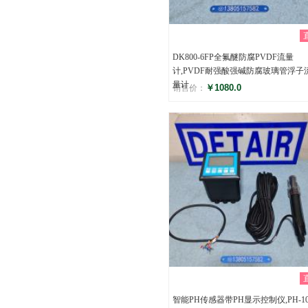
DK800-6FP全氟醚防腐PVDF流量
计,PVDF耐强酸强碱防腐玻璃管浮子
量计
￥1080.0
销售价：
评分
()
智能PH传感器带PH显示控制仪,PH-10