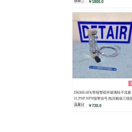
感器
￥1800.0
销售价：
评分
()
DK800-6FK带报警双环玻璃转子流量
计,PNP NPN报警信号,电压幅值三线
流量计
￥730.0
销售价：
评分
()