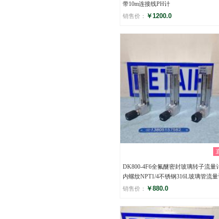
带10m连接线PH计
￥1200.0
销售价：
评分
()
DK800-4F6全氟醚密封玻璃转子流量计
内螺纹NPT1/4不锈钢316L玻璃管流
￥880.0
销售价：
评分
()