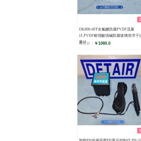
DK800-6FP全氟醚防腐PVDF流量
计,PVDF耐强酸强碱防腐玻璃管浮子
量计
￥1080.0
销售价：
评分
()
智能PH传感器带PH显示控制仪,PH-10