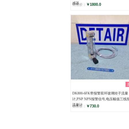
感器
￥1800.0
销售价：
评分
()
DK800-6FK带报警双环玻璃转子流量
计,PNP NPN报警信号,电压幅值三线
流量计
￥730.0
销售价：
评分
()