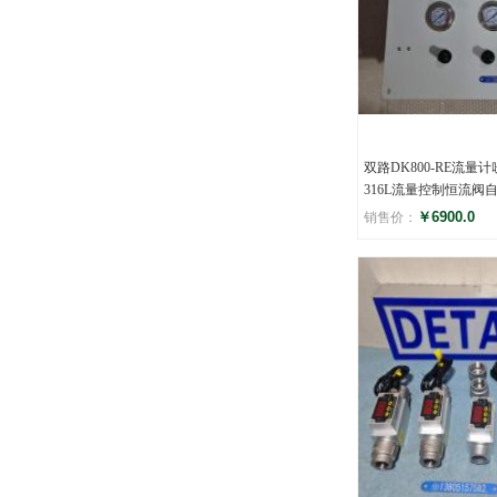
双路DK800-RE流量
316L流量控制恒流阀
￥6900.0
销售价：
评分
()