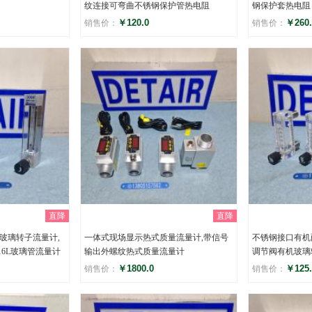
纹连接可弯曲不锈钢保护管热电阻
钢保护套热电阻
￥120.0
￥260.
销售价：
销售价：
评分
评分
()
(
直降
直降
密封玻璃转子流量计,
一体式现场显示热式质量流量计,带信号
不锈钢接口有机面
316L玻璃管流量计
输出外螺纹热式质量流量计
调节阀有机玻璃
￥1800.0
￥125.
销售价：
销售价：
评分
评分
()
(