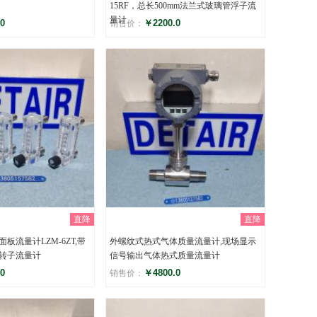
15RF，总长500mm法兰式玻璃管浮子流
量计
0
￥2200.0
销售价：
评分
)
()
直降
直降
板流量计LZM-6ZT,带
外螺纹式热式气体质量流量计,现场显示
转子流量计
信号输出气体热式质量流量计
0
￥4800.0
销售价：
评分
)
()