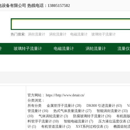
备有限公司 热线电话：13805157582
热门搜索:
涡街流量计
涡轮流量计
电磁流量计
玻璃转子流量计
计
玻璃转子流量计
电磁流量计
涡轮流量计
流量仪
官方网站：
https:///http://www.detair.cn/
分类浏览：
所有分类
金属管浮子流量计 (28)
DK800 引进流量计 (63)
V
管流量计 (16)
热式气体质量流量计 (27)
智能涡街流量计 (33)
(10)
气体涡轮流量计 (3)
防腐玻璃转子流量计 (26)
有机面版流
料管浮子流量计 (10)
智能电磁流量计 (7)
压力液位温度仪表 (2
计 (1)
有机管道流量计 (2)
XST系列过程仪表 (1)
椭圆齿轮流量