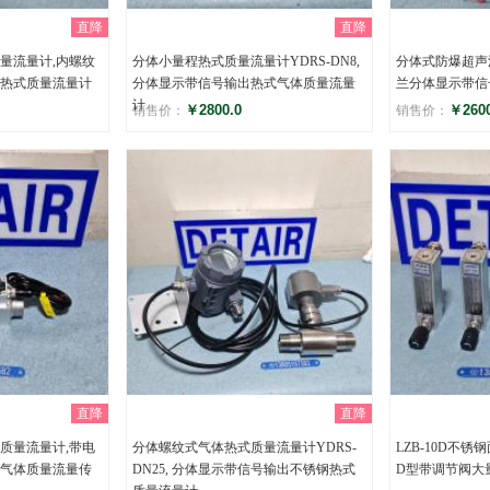
直降
直降
量流量计,内螺纹
分体小量程热式质量流量计YDRS-DN8,
分体式防爆超声波
热式质量流量计
分体显示带信号输出热式气体质量流量
兰分体显示带信
计
￥2800.0
￥2600
销售价：
销售价：
评分
评分
()
(
直降
直降
质量流量计,带电
分体螺纹式气体热式质量流量计YDRS-
LZB-10D不
气体质量流量传
DN25, 分体显示带信号输出不锈钢热式
D型带调节阀大