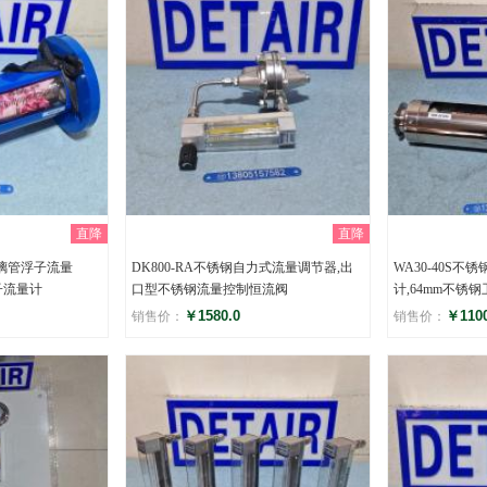
直降
直降
玻璃管浮子流量
DK800-RA不锈钢自力式流量调节器,出
WA30-40S
子流量计
口型不锈钢流量控制恒流阀
计,64mm不锈
￥1580.0
￥1100
销售价：
销售价：
评分
评分
()
(