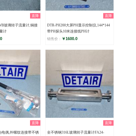
直降
直降
3WB玻璃转子流量计,铜接
DTR-PH200大屏PH显示控制仪,144*144
量计
带PH探头10米连接线PH计
0
￥1600.0
销售价：
评分
)
()
直降
直降
阻热电偶,外螺纹连接带不锈
全不锈钢316L玻璃转子流量计FA24-