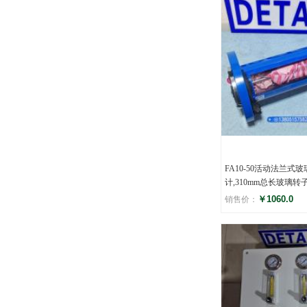
FA10-50活动法兰式
计,310mm总长玻璃转
￥1060.0
销售价：
评分
()