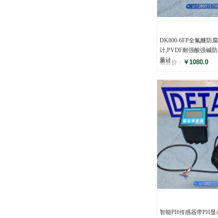
DK800-6FP全氟醚防
计,PVDF耐强酸强碱
量计
￥1080.0
销售价：
评分
()
智能PH传感器带PH显示