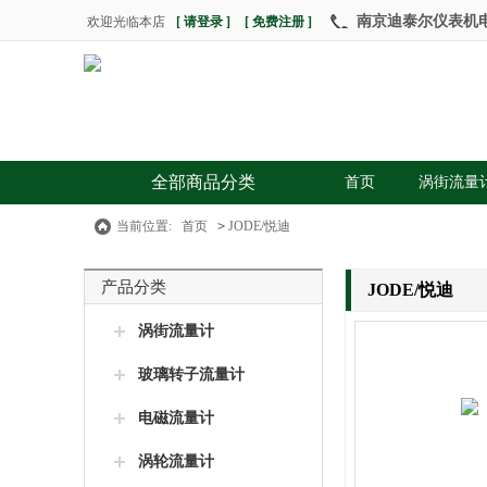
南京迪泰尔仪表机电设
欢迎光临本店
[ 请登录 ]
[ 免费注册 ]
全部商品分类
首页
涡街流量
当前位置:
首页
>
JODE/悦迪
产品分类
JODE/悦迪
涡街流量计
玻璃转子流量计
电磁流量计
涡轮流量计