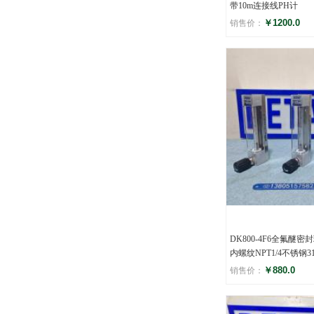
带10m连接线PH计
￥1200.0
销售价：
评分
()
DK800-4F6全氟醚
内螺纹NPT1/4不锈钢
￥880.0
销售价：
评分
()