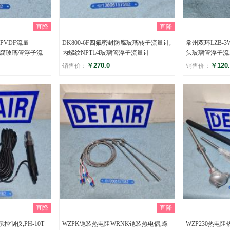
直降
直降
腐PVDF流量
DK800-6F四氟密封防腐玻璃转子流量计,
常州双环LZB-
防腐玻璃管浮子流
内螺纹NPT1/4玻璃管浮子流量计
头玻璃管浮子流
￥270.0
￥120.
销售价：
销售价：
评分
评分
()
(
直降
直降
控制仪,PH-10T
WZPK铠装热电阻WRNK铠装热电偶,螺
WZP230热电