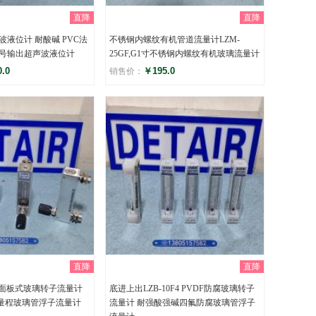
直降
直降
液位计 耐酸碱 PVC法
不锈钢内螺纹有机管道流量计LZM-
号输出超声波液位计
25GF,G1寸不锈钢内螺纹有机玻璃流量计
.0
￥195.0
销售价：
评分
)
()
直降
直降
锈钢面板式玻璃转子流量计
底进上出LZB-10F4 PVDF防腐玻璃转子
量程玻璃管浮子流量计
流量计 耐强酸强碱四氟防腐玻璃管浮子