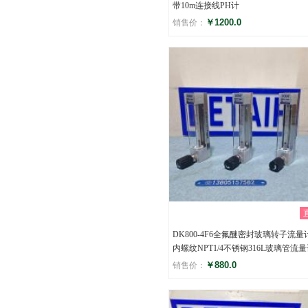
带10m连接线PH计
￥1200.0
销售价：
评分
()
DK800-4F6全氟醚密封玻璃转子流量计
内螺纹NPT1/4不锈钢316L玻璃管流
￥880.0
销售价：
评分
()