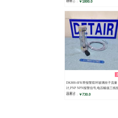
感器
￥1800.0
销售价：
评分
()
DK800-6FK带报警双环玻璃转子流量
计,PNP NPN报警信号,电压幅值三线
流量计
￥730.0
销售价：
评分
()