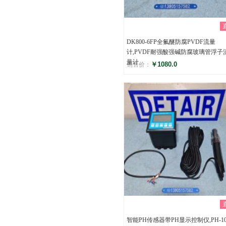
DK800-6FP全氟醚防腐PVDF流量
计,PVDF耐强酸强碱防腐玻璃管浮子
量计
￥1080.0
销售价：
评分
()
智能PH传感器带PH显示控制仪,PH-10