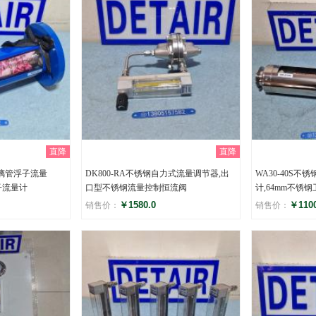
直降
直降
玻璃管浮子流量
DK800-RA不锈钢自力式流量调节器,出
WA30-40S
子流量计
口型不锈钢流量控制恒流阀
计,64mm不锈
￥1580.0
￥1100
销售价：
销售价：
评分
评分
()
(