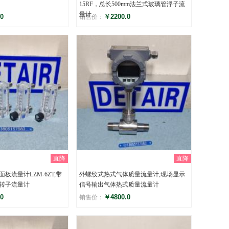
15RF，总长500mm法兰式玻璃管浮子流
量计
0
￥2200.0
销售价：
评分
)
()
直降
直降
板流量计LZM-6ZT,带
外螺纹式热式气体质量流量计,现场显示
转子流量计
信号输出气体热式质量流量计
0
￥4800.0
销售价：
评分
)
()