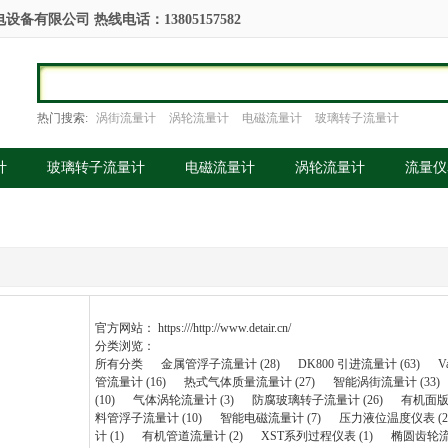
备有限公司 热线电话：13805157582
热门搜索:
涡街流量计
涡轮流量计
电磁流量计
玻璃转子流量计
计
玻璃转子流量计
电磁流量计
涡轮流量计
流量仪
官方网站：
https:///http://www.detair.cn/
分类浏览：
所有分类
金属管浮子流量计 (28)
DK800 引进流量计 (63)
V
管流量计 (16)
热式气体质量流量计 (27)
智能涡街流量计 (33)
(10)
气体涡轮流量计 (3)
防腐玻璃转子流量计 (26)
有机面版流
料管浮子流量计 (10)
智能电磁流量计 (7)
压力液位温度仪表 (2
计 (1)
有机管道流量计 (2)
XST系列过程仪表 (1)
椭圆齿轮流量