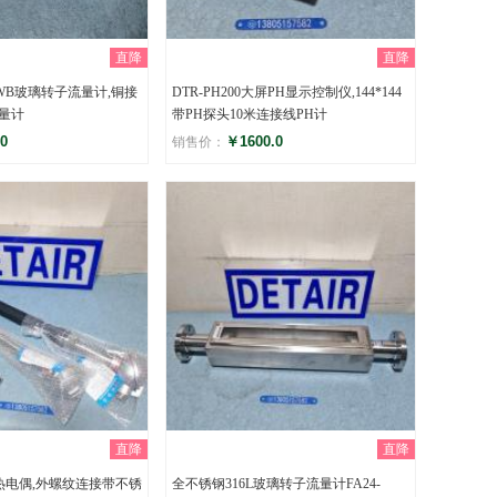
直降
直降
3WB玻璃转子流量计,铜接
DTR-PH200大屏PH显示控制仪,144*144
量计
带PH探头10米连接线PH计
0
￥1600.0
销售价：
评分
)
()
直降
直降
阻热电偶,外螺纹连接带不锈
全不锈钢316L玻璃转子流量计FA24-