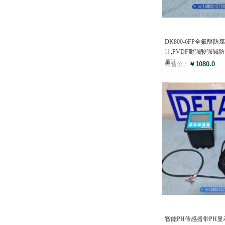
DK800-6FP全氟醚防
计,PVDF耐强酸强碱
量计
￥1080.0
销售价：
评分
()
智能PH传感器带PH显示