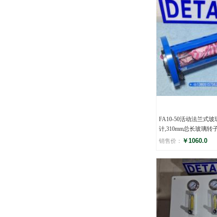
FA10-50活动法兰式
计,310mm总长玻璃转
￥1060.0
销售价：
评分
()