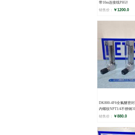
带10m连接线PH计
￥1200.0
销售价：
评分
()
DK800-4F6全氟醚
内螺纹NPT1/4不锈钢
￥880.0
销售价：
评分
()