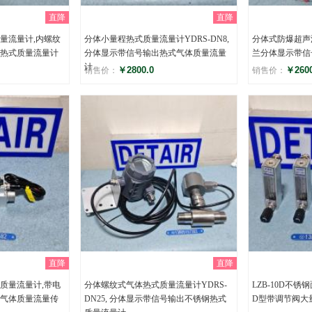
直降
直降
量流量计,内螺纹
分体小量程热式质量流量计YDRS-DN8,
分体式防爆超声波
热式质量流量计
分体显示带信号输出热式气体质量流量
兰分体显示带信
计
￥2800.0
￥2600
销售价：
销售价：
评分
评分
()
(
直降
直降
质量流量计,带电
分体螺纹式气体热式质量流量计YDRS-
LZB-10D不
气体质量流量传
DN25, 分体显示带信号输出不锈钢热式
D型带调节阀大