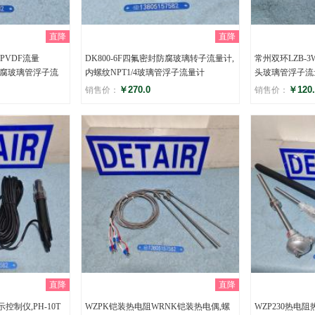
直降
直降
腐PVDF流量
DK800-6F四氟密封防腐玻璃转子流量计,
常州双环LZB-
防腐玻璃管浮子流
内螺纹NPT1/4玻璃管浮子流量计
头玻璃管浮子流
￥270.0
￥120.
销售价：
销售价：
评分
评分
()
(
直降
直降
控制仪,PH-10T
WZPK铠装热电阻WRNK铠装热电偶,螺
WZP230热电