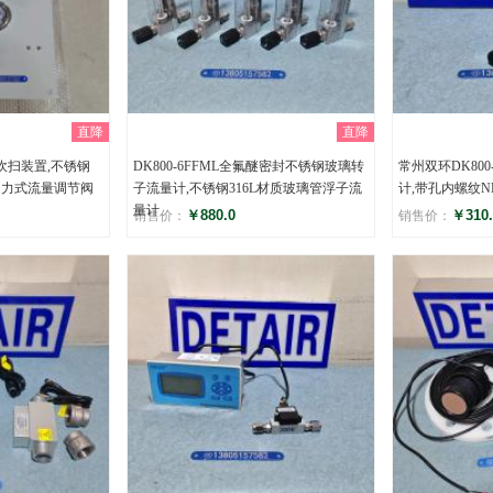
直降
直降
计吹扫装置,不锈钢
DK800-6FFML全氟醚密封不锈钢玻璃转
常州双环DK80
自力式流量调节阀
子流量计,不锈钢316L材质玻璃管浮子流
计,带孔内螺纹N
量计
￥880.0
￥310.
销售价：
销售价：
评分
评分
()
(