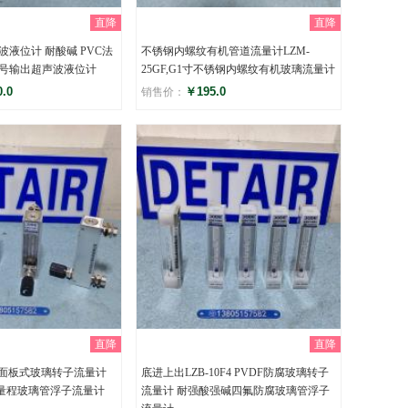
直降
直降
液位计 耐酸碱 PVC法
不锈钢内螺纹有机管道流量计LZM-
号输出超声波液位计
25GF,G1寸不锈钢内螺纹有机玻璃流量计
.0
￥195.0
销售价：
评分
)
()
直降
直降
锈钢面板式玻璃转子流量计
底进上出LZB-10F4 PVDF防腐玻璃转子
量程玻璃管浮子流量计
流量计 耐强酸强碱四氟防腐玻璃管浮子