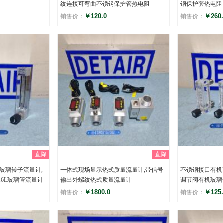
纹连接可弯曲不锈钢保护管热电阻
钢保护套热电阻
￥120.0
￥260.
销售价：
销售价：
评分
评分
()
(
直降
直降
密封玻璃转子流量计,
一体式现场显示热式质量流量计,带信号
不锈钢接口有机面
316L玻璃管流量计
输出外螺纹热式质量流量计
调节阀有机玻璃
￥1800.0
￥125.
销售价：
销售价：
评分
评分
()
(