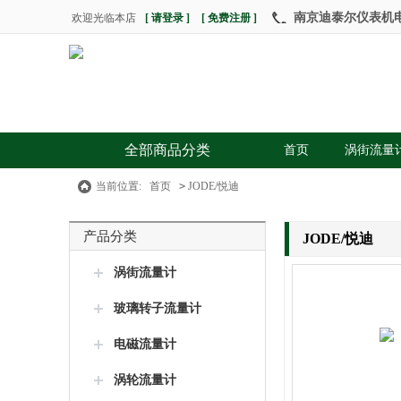
南京迪泰尔仪表机电设
欢迎光临本店
[ 请登录 ]
[ 免费注册 ]
全部商品分类
首页
涡街流量
当前位置:
首页
>
JODE/悦迪
产品分类
JODE/悦迪
涡街流量计
玻璃转子流量计
电磁流量计
涡轮流量计