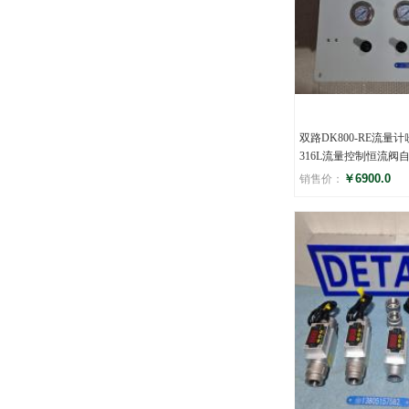
双路DK800-RE流量
316L流量控制恒流阀
￥6900.0
销售价：
评分
()