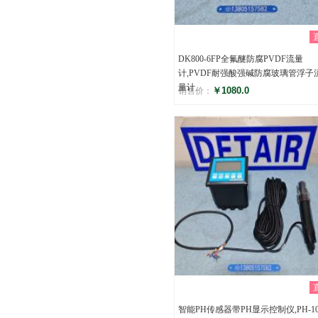
DK800-6FP全氟醚防腐PVDF流量
计,PVDF耐强酸强碱防腐玻璃管浮子
量计
￥1080.0
销售价：
评分
()
智能PH传感器带PH显示控制仪,PH-10