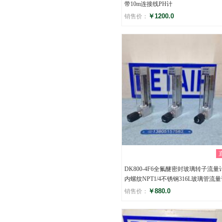
带10m连接线PH计
￥1200.0
销售价：
评分
()
DK800-4F6全氟醚密封玻璃转子流量计
内螺纹NPT1/4不锈钢316L玻璃管流
￥880.0
销售价：
评分
()