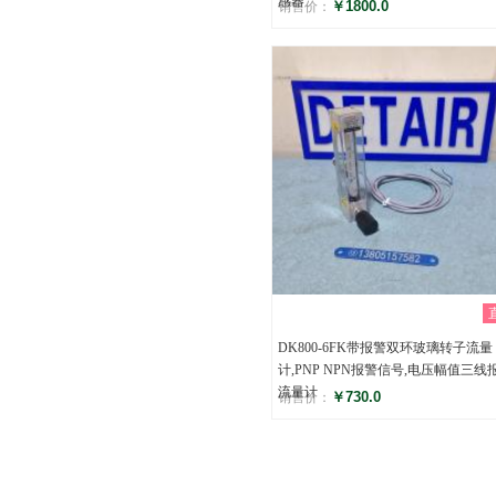
感器
￥1800.0
销售价：
评分
()
DK800-6FK带报警双环玻璃转子流量
计,PNP NPN报警信号,电压幅值三线
流量计
￥730.0
销售价：
评分
()