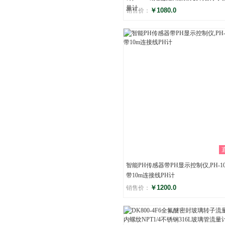
量计
￥1080.0
销售价：
评分
()
智能PH传感器带PH显示控制仪,PH-10
带10m连接线PH计
￥1200.0
销售价：
评分
()