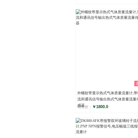
评分
()
外螺纹带显示热式气体质量流量计,带
流和通讯信号输出热式气体质量流量
感器
￥1800.0
销售价：
评分
()