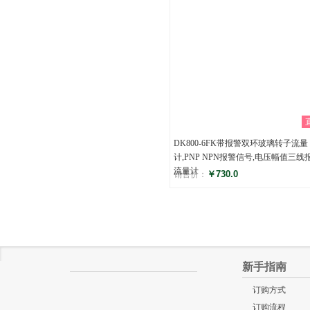
DK800-6FK带报警双环玻璃转子流量
计,PNP NPN报警信号,电压幅值三线
流量计
￥730.0
销售价：
评分
()
新手指南
订购方式
订购流程