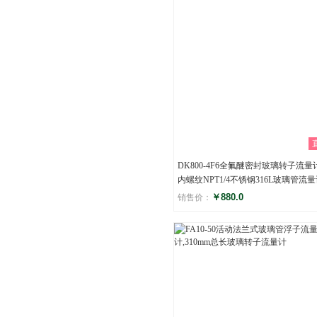
DK800-4F6全氟醚密封玻璃转子流量计
内螺纹NPT1/4不锈钢316L玻璃管流
￥880.0
销售价：
评分
()