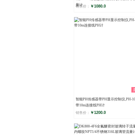
量计
￥1080.0
销售价：
评分
()
智能PH传感器带PH显示控制仪,PH-10
带10m连接线PH计
￥1200.0
销售价：
评分
()