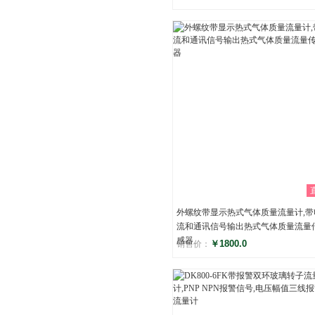
评分
()
外螺纹带显示热式气体质量流量计,带
流和通讯信号输出热式气体质量流量
感器
￥1800.0
销售价：
评分
()