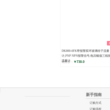
DK800-6FK带报警双环玻璃转子流量
计,PNP NPN报警信号,电压幅值三线
流量计
￥730.0
销售价：
评分
()
新手指南
订购方式
订购流程