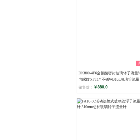
DK800-4F6全氟醚密封玻璃转子流量计
内螺纹NPT1/4不锈钢316L玻璃管流
￥880.0
销售价：
评分
()